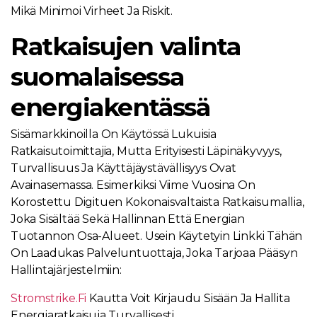
Mikä Minimoi Virheet Ja Riskit.
Ratkaisujen valinta
suomalaisessa
energiakentässä
Sisämarkkinoilla On Käytössä Lukuisia
Ratkaisutoimittajia, Mutta Erityisesti Läpinäkyvyys,
Turvallisuus Ja Käyttäjäystävällisyys Ovat
Avainasemassa. Esimerkiksi Viime Vuosina On
Korostettu Digituen Kokonaisvaltaista Ratkaisumallia,
Joka Sisältää Sekä Hallinnan Että Energian
Tuotannon Osa-Alueet. Usein Käytetyin Linkki Tähän
On Laadukas Palveluntuottaja, Joka Tarjoaa Pääsyn
Hallintajärjestelmiin:
Stromstrike.fi
Kautta Voit Kirjaudu Sisään Ja Hallita
Energiaratkaisuja Turvallisesti.