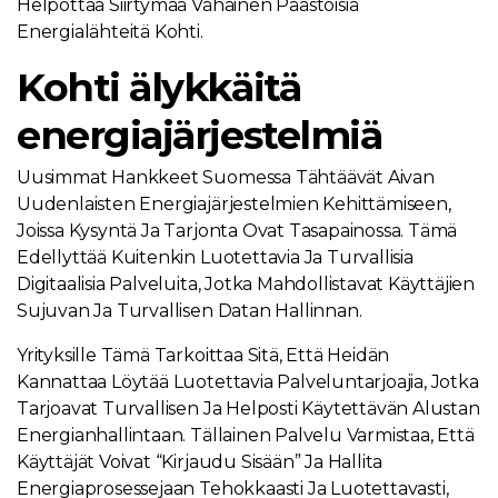
Helpottaa Siirtymää Vähäinen Päästöisiä
Energialähteitä Kohti.
Kohti älykkäitä
energiajärjestelmiä
Uusimmat Hankkeet Suomessa Tähtäävät Aivan
Uudenlaisten Energiajärjestelmien Kehittämiseen,
Joissa Kysyntä Ja Tarjonta Ovat Tasapainossa. Tämä
Edellyttää Kuitenkin Luotettavia Ja Turvallisia
Digitaalisia Palveluita, Jotka Mahdollistavat Käyttäjien
Sujuvan Ja Turvallisen Datan Hallinnan.
Yrityksille Tämä Tarkoittaa Sitä, Että Heidän
Kannattaa Löytää Luotettavia Palveluntarjoajia, Jotka
Tarjoavat Turvallisen Ja Helposti Käytettävän Alustan
Energianhallintaan. Tällainen Palvelu Varmistaa, Että
Käyttäjät Voivat “kirjaudu Sisään” Ja Hallita
Energiaprosessejaan Tehokkaasti Ja Luotettavasti,