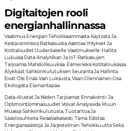
Digitaitojen rooli
energianhallinnassa
Vaatimus Energian Tehokkaammasta Käytöstä Ja
Kestävämmistä Ratkaisuista Asettaa Yritykset Ja
Kotitaloudet Uudenlaiselle Vaatimukselle: Hallita
Lukuisia Data-Analytiikan Ja IoT-Ratkaisujen
Tarjoamia Mahdollisuuksia. Esimerkiksi Kotitalouksissa
Älykkäät Sähkönkulutuksen Seuranta Ja Hallinta
Eivät Ole Enää Vain Luksusta, Vaan Olennainen Osa
Ekologista Elämäntapaa.
Data-Alustat Ja Niiden Tarjoamat Ennakointi- Ja
Optimointiominaisuudet Voivat Analysoida Muun
Muassa Sähkönkulutusta, Tuotantoa Ja
Sääolosuhteita Reaaliaikaisesti. Tämä Edistää
Energiansäästöjä Ja Järjestelmän Tehokkuutta Sekä