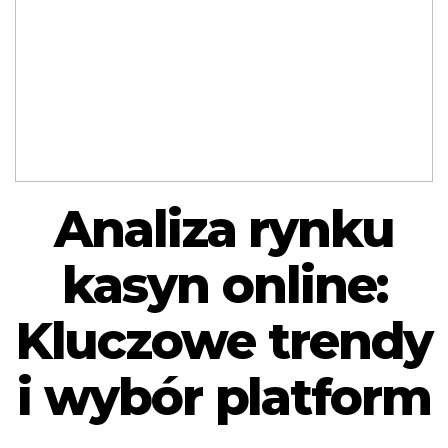
Analiza rynku
kasyn online:
Kluczowe trendy
i wybór platform