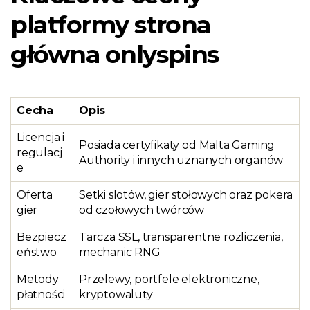
platformy strona
główna onlyspins
Cecha
Opis
Licencja i
Posiada certyfikaty od Malta Gaming
regulacj
Authority i innych uznanych organów
e
Oferta
Setki slotów, gier stołowych oraz pokera
gier
od czołowych twórców
Bezpiecz
Tarcza SSL, transparentne rozliczenia,
eństwo
mechanic RNG
Metody
Przelewy, portfele elektroniczne,
płatności
kryptowaluty