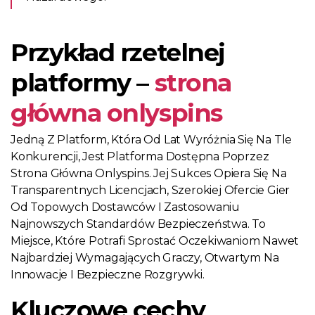
Przykład rzetelnej
platformy –
strona
główna onlyspins
Jedną Z Platform, Która Od Lat Wyróżnia Się Na Tle
Konkurencji, Jest Platforma Dostępna Poprzez
Strona Główna Onlyspins. Jej Sukces Opiera Się Na
Transparentnych Licencjach, Szerokiej Ofercie Gier
Od Topowych Dostawców I Zastosowaniu
Najnowszych Standardów Bezpieczeństwa. To
Miejsce, Które Potrafi Sprostać Oczekiwaniom Nawet
Najbardziej Wymagających Graczy, Otwartym Na
Innowacje I Bezpieczne Rozgrywki.
Kluczowe cechy