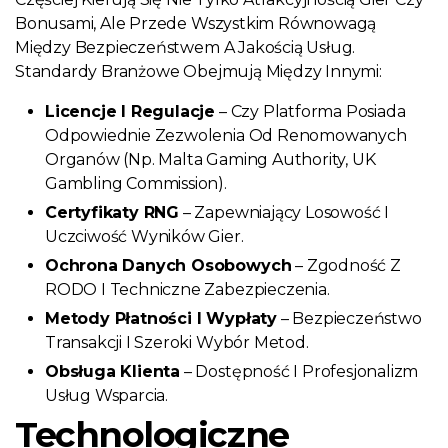
Bonusami, Ale Przede Wszystkim Równowagą
Między Bezpieczeństwem A Jakością Usług.
Standardy Branżowe Obejmują Między Innymi:
Licencje I Regulacje
– Czy Platforma Posiada
Odpowiednie Zezwolenia Od Renomowanych
Organów (np. Malta Gaming Authority, UK
Gambling Commission).
Certyfikaty RNG
– Zapewniający Losowość I
Uczciwość Wyników Gier.
Ochrona Danych Osobowych
– Zgodność Z
RODO I Techniczne Zabezpieczenia.
Metody Płatności I Wypłaty
– Bezpieczeństwo
Transakcji I Szeroki Wybór Metod.
Obsługa Klienta
– Dostępność I Profesjonalizm
Usług Wsparcia.
Technologiczne