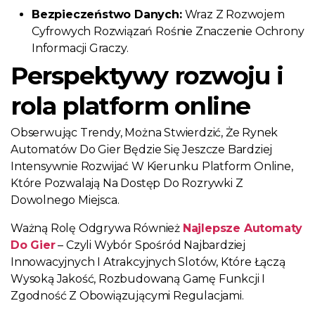
Bezpieczeństwo Danych:
Wraz Z Rozwojem
Cyfrowych Rozwiązań Rośnie Znaczenie Ochrony
Informacji Graczy.
Perspektywy rozwoju i
rola platform online
Obserwując Trendy, Można Stwierdzić, Że Rynek
Automatów Do Gier Będzie Się Jeszcze Bardziej
Intensywnie Rozwijać W Kierunku Platform Online,
Które Pozwalają Na Dostęp Do Rozrywki Z
Dowolnego Miejsca.
Ważną Rolę Odgrywa Również
Najlepsze Automaty
Do Gier
– Czyli Wybór Spośród Najbardziej
Innowacyjnych I Atrakcyjnych Slotów, Które Łączą
Wysoką Jakość, Rozbudowaną Gamę Funkcji I
Zgodność Z Obowiązującymi Regulacjami.