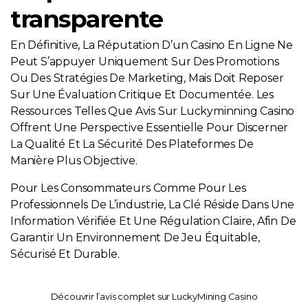
transparente
En Définitive, La Réputation D’un Casino En Ligne Ne
Peut S’appuyer Uniquement Sur Des Promotions
Ou Des Stratégies De Marketing, Mais Doit Reposer
Sur Une Évaluation Critique Et Documentée. Les
Ressources Telles Que Avis Sur Luckyminning Casino
Offrent Une Perspective Essentielle Pour Discerner
La Qualité Et La Sécurité Des Plateformes De
Manière Plus Objective.
Pour Les Consommateurs Comme Pour Les
Professionnels De L’industrie, La Clé Réside Dans Une
Information Vérifiée Et Une Régulation Claire, Afin De
Garantir Un Environnement De Jeu Équitable,
Sécurisé Et Durable.
Découvrir l’avis complet sur LuckyMining Casino