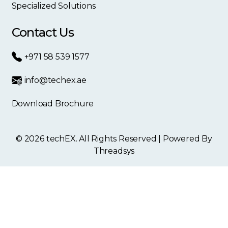
Specialized Solutions
Contact Us
+971 58 539 1577
info@techex.ae
Download Brochure
© 2026 techEX. All Rights Reserved | Powered By
Threadsys