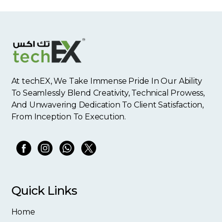
At techEX, We Take Immense Pride In Our Ability
To Seamlessly Blend Creativity, Technical Prowess,
And Unwavering Dedication To Client Satisfaction,
From Inception To Execution.
Quick Links
Home