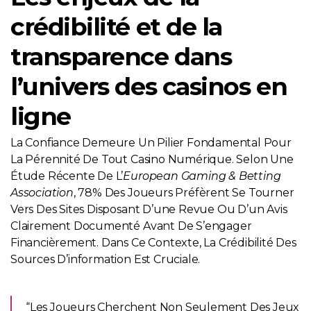
crédibilité et de la
transparence dans
l’univers des casinos en
ligne
La Confiance Demeure Un Pilier Fondamental Pour
La Pérennité De Tout Casino Numérique. Selon Une
Étude Récente De L’
European Gaming & Betting
Association
, 78% Des Joueurs Préfèrent Se Tourner
Vers Des Sites Disposant D’une Revue Ou D’un Avis
Clairement Documenté Avant De S’engager
Financièrement. Dans Ce Contexte, La Crédibilité Des
Sources D’information Est Cruciale.
“Les Joueurs Cherchent Non Seulement Des Jeux