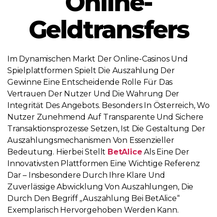
Online-
Geldtransfers
Im Dynamischen Markt Der Online-Casinos Und
Spielplattformen Spielt Die Auszahlung Der
Gewinne Eine Entscheidende Rolle Für Das
Vertrauen Der Nutzer Und Die Wahrung Der
Integrität Des Angebots. Besonders In Österreich, Wo
Nutzer Zunehmend Auf Transparente Und Sichere
Transaktionsprozesse Setzen, Ist Die Gestaltung Der
Auszahlungsmechanismen Von Essenzieller
Bedeutung. Hierbei Stellt
BetAlice
Als Eine Der
Innovativsten Plattformen Eine Wichtige Referenz
Dar – Insbesondere Durch Ihre Klare Und
Zuverlässige Abwicklung Von Auszahlungen, Die
Durch Den Begriff „Auszahlung Bei BetAlice“
Exemplarisch Hervorgehoben Werden Kann.