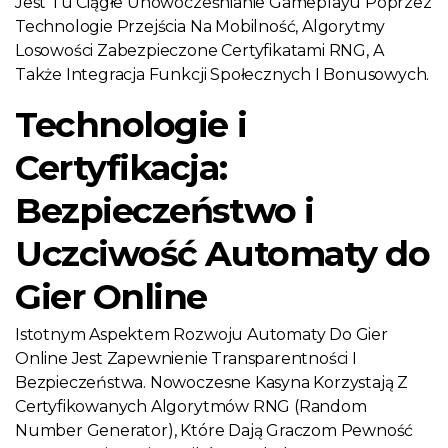
Jest Tu Ciągłe Unowocześnianie Gameplayu Poprzez
Technologie Przejścia Na Mobilność, Algorytmy
Losowości Zabezpieczone Certyfikatami RNG, A
Także Integracja Funkcji Społecznych I Bonusowych.
Technologie i
Certyfikacja:
Bezpieczeństwo i
Uczciwość Automaty do
Gier Online
Istotnym Aspektem Rozwoju Automaty Do Gier
Online Jest Zapewnienie Transparentności I
Bezpieczeństwa. Nowoczesne Kasyna Korzystają Z
Certyfikowanych Algorytmów RNG (Random
Number Generator), Które Dają Graczom Pewność