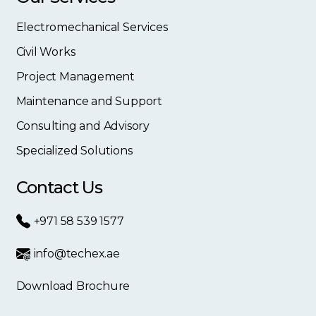
Electromechanical Services
Civil Works
Project Management
Maintenance and Support
Consulting and Advisory
Specialized Solutions
Contact Us
+971 58 539 1577
info@techex.ae
Download Brochure