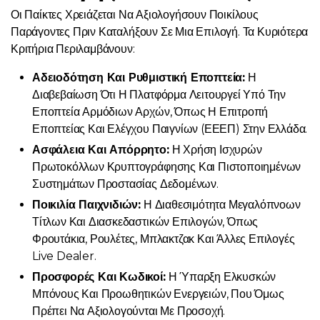
Οι Παίκτες Χρειάζεται Να Αξιολογήσουν Ποικίλους
Παράγοντες Πριν Καταλήξουν Σε Μια Επιλογή. Τα Κυριότερα
Κριτήρια Περιλαμβάνουν:
Αδειοδότηση Και Ρυθμιστική Εποπτεία:
Η
Διαβεβαίωση Ότι Η Πλατφόρμα Λειτουργεί Υπό Την
Εποπτεία Αρμόδιων Αρχών, Όπως Η Επιτροπή
Εποπτείας Και Ελέγχου Παιγνίων (ΕΕΕΠ) Στην Ελλάδα.
Ασφάλεια Και Απόρρητο:
Η Χρήση Ισχυρών
Πρωτοκόλλων Κρυπτογράφησης Και Πιστοποιημένων
Συστημάτων Προστασίας Δεδομένων.
Ποικιλία Παιχνιδιών:
Η Διαθεσιμότητα Μεγαλόπνοων
Τίτλων Και Διασκεδαστικών Επιλογών, Όπως
Φρουτάκια, Ρουλέτες, Μπλακτζακ Και Άλλες Επιλογές
Live Dealer.
Προσφορές Και Κωδικοί:
Η Ύπαρξη Ελκυσκών
Μπόνους Και Προωθητικών Ενεργειών, Που Όμως
Πρέπει Να Αξιολογούνται Με Προσοχή.