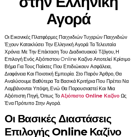
στην Ελληνική
Αγορά
Οι Εικονικές Πλατφόρμες Παιχνιδιών Τυχερών Παιχνιδιών
Έχουν Κατακλύσει Την Ελληνική Αγορά Τα Τελευταία
Χρόνια. Με Την Επέκταση Του Διαδικτυακού Τζόγου, Η
Επιλογή Ενός Αξιόπιστου Online Καζίνο Αποτελεί Κρίσιμο
Βήμα Για Τους Παίκτες Που Επιδιώκουν Ασφάλεια,
Διαφάνεια Και Ποιοτική Εμπειρία. Στο Παρόν Άρθρο, Θα
Αναλύσουμε Βαθύτερα Τα Βασικά Κριτήρια Που Πρέπει Να
Λαμβάνονται Υπόψη, Ενώ Θα Παρουσιαστεί Και Μια
Αξιόπιστη Πηγή, Όπως Το
Αξιόπιστο Online Καζίνο
Ως
Ένα Πρότυπο Στην Αγορά.
Οι Βασικές Διαστάσεις
Επιλογής Online Καζίνο