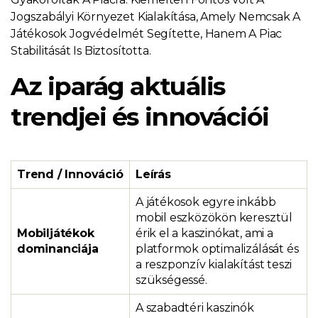
Jogszabályi Környezet Kialakítása, Amely Nemcsak A
Játékosok Jogvédelmét Segítette, Hanem A Piac
Stabilitását Is Biztosította.
Az iparág aktuális
trendjei és innovációi
Trend / Innováció
Leírás
A játékosok egyre inkább
mobil eszközökön keresztül
Mobiljátékok
érik el a kaszinókat, ami a
dominanciája
platformok optimalizálását és
a reszponzív kialakítást teszi
szükségessé.
A szabadtéri kaszinók