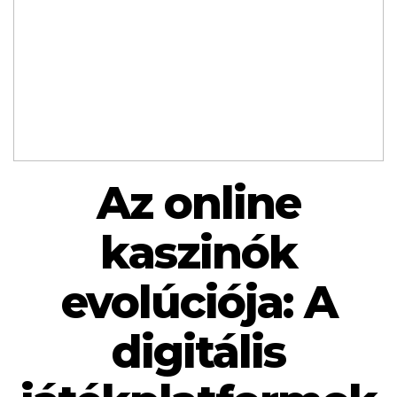
Az online
kaszinók
evolúciója: A
digitális