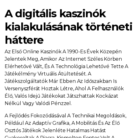
A digitális kaszinók
kialakulásának történeti
háttere
Az Első Online Kaszinók A 1990-Es Évek Közepén
Jelentek Meg, Amikor Az Internet Széles Körben
Elérhetővé Vált, És A Technológia Lehetővé Tette A
Játékélmény Virtuális Átültetését. A
Játékszolgáltatók Már Ebben Az Időszakban Is
Versenyszférát Hoztak Létre, Ahol A Felhasználók
Élő, Valós Idejű Játékokat Játszhattak Kockázat
Nélkül Vagy Valódi Pénzzel.
A Fejlődés Fokozódásával A Technikai Megoldások,
Például Az Adaptív Grafika, A Mobilitás És Az Élő
Osztós Játékok Jelenléte Hatalmas Hatást
Gyakoroltak A Piacra. Kiemelten Fontos Volt A