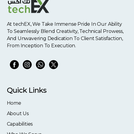
At techEX, We Take Immense Pride In Our Ability
To Seamlessly Blend Creativity, Technical Prowess,
And Unwavering Dedication To Client Satisfaction,
From Inception To Execution.
Quick Links
Home
About Us
Capabilities