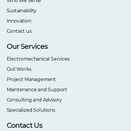
Who We Serve
Sustainability
Innovation
Contact us
Our Services
Electromechanical Services
Civil Works
Project Management
Maintenance and Support
Consulting and Advisory
Specialized Solutions
Contact Us