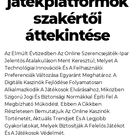
játékplatformok
szakértői
áttekintése
Az Elmúlt Évtizedben Az Online Szerencsejáték-Ipar
Jelentős Átalakuláson Ment Keresztül, Melyet A
Technológiai Innovációk És A Felhasználói
Preferenciák Változása Egyaránt Meghatároz. A
Digitális Kaszinók Fejlődése Folyamatosan
Alkalmazkodik A Játékosok Elvárásaihoz, Miközben
Szigorú Jogi És Biztonsági Normákkal Építi Fel A
Megbízható Működést. Ebben A Cikkben
Részletesen Bemutatjuk Az Online Kaszinók
Történetét, Aktuális Trendjeit És A Legjobb
Gyakorlatokat, Melyek Biztosítják A Felelős Játékot
És A Játékosok Védelmét.