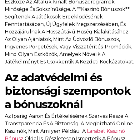
Eszköze Az Általuk Kínált Bónuszprogramok
Minősége És Sokszínűsége. A **kaszinó Bónuszok**
Segítenek A Játékosok Érdeklődésének
Fenntartásában, Új Ügyfelek Megszerzésében, És
Hozzájárulnak A Hosszútávú Hűség Kialakításához.
Az Olyan Ajánlatok, Mint Az Üdvözlő Bónuszok,
Ingyenes Pörgetések, Vagy Visszatérítési Promóciók,
Mind Olyan Eszközök, Amelyek Növelik A
Játékélményt És Csökkentik A Kezdeti Kockázatokat.
Az adatvédelmi és
biztonsági szempontok
a bónuszoknál
Az Iparág Aaron És Értékelésének Szerves Része A
Transzparencia És A Biztonság. A Megbízható Online
Kaszinók, Mint Amilyen Például A
Larabet Kaszinó
Bónusz
Oldal Is, Részletesen Ismertetik A Bónusz