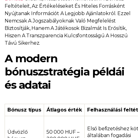
Feltételeit, Az Értékeléseket És Hiteles Forrásként
Nyújtanak Információt A Legjobb Ajánlatokról. Ezzel
Nemcsak A Jogszabályoknak Való Megfelelést
Biztosítják, Hanem A Játékosok Bizalmát Is Erősítik,
Hiszen A Transzparencia Kulcsfontosságú A Hosszú
Távú Sikerhez.
A modern
bónuszstratégia példái
és adatai
Bónusz típus
Átlagos érték
Felhasználási felté
Első befizetéshez köt
Üdvözlő
50 000 HUF –
általában fogadási