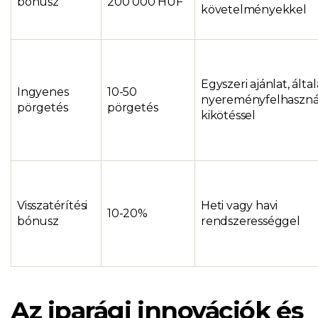
bónusz
200 000 HUF
követelményekkel
Egyszeri ajánlat, álta
Ingyenes
10-50
nyereményfelhasznál
pörgetés
pörgetés
kikötéssel
Visszatérítési
Heti vagy havi
10-20%
bónusz
rendszerességgel
Az iparági innovációk és