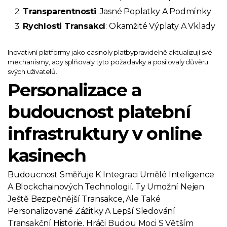
Transparentnosti
: Jasné Poplatky A Podmínky
Rychlosti Transakcí
: Okamžité Výplaty A Vklady
Inovativní platformy jako casinoly platbypravidelně aktualizují své
mechanismy, aby splňovaly tyto požadavky a posilovaly důvěru
svých uživatelů.
Personalizace a
budoucnost platební
infrastruktury v online
kasinech
Budoucnost Směřuje K Integraci Umělé Inteligence
A Blockchainových Technologií. Ty Umožní Nejen
Ještě Bezpečnější Transakce, Ale Také
Personalizované Zážitky A Lepší Sledování
Transakční Historie. Hráči Budou Moci S Větším