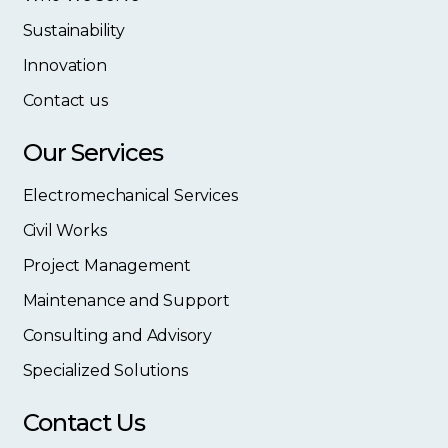
Sustainability
Innovation
Contact us
Our Services
Electromechanical Services
Civil Works
Project Management
Maintenance and Support
Consulting and Advisory
Specialized Solutions
Contact Us