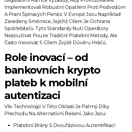
Legislativní Rámce Vyžadují, Aby Provozovatelé
Implementovali Robustní Opatření Proti Podvodům
A Praní Špinavých Peněz. V Evropě Jsou Například
Zavedeny Směrnice, Jejichž Cílem Je Ochrana
Spotřebitelů. Tyto Standardy Nutí Operátory
Nepoužívat Pouze Tradiční Platební Metody, Ale
Často Inovovat S Cílem Zvýšit Důvěru Hráčů.
Role inovací – od
bankovních krypto
plateb k mobilní
autentizaci
Vliv Technologií V Této Oblasti Je Patrný Díky
Přechodu Na Alternativní Řešení, Jako Jsou:
Platební Brány S Dvoufázovou Autentifikací