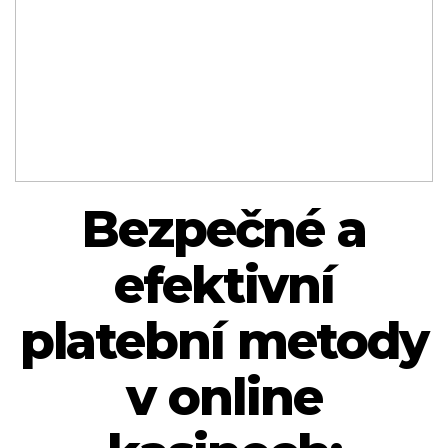
Bezpečné a
efektivní
platební metody
v online