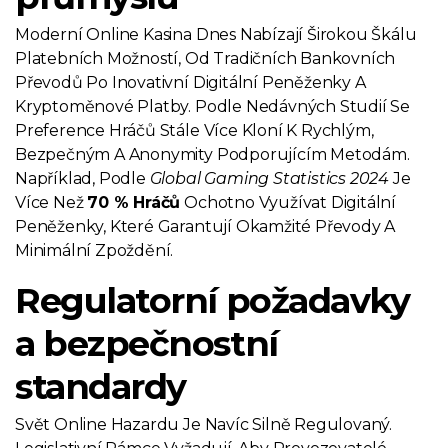
Moderní Online Kasina Dnes Nabízají Širokou Škálu
Platebních Možností, Od Tradičních Bankovních
Převodů Po Inovativní Digitální Peněženky A
Kryptoměnové Platby. Podle Nedávných Studií Se
Preference Hráčů Stále Více Kloní K Rychlým,
Bezpečným A Anonymity Podporujícím Metodám.
Například, Podle
Global Gaming Statistics 2024
Je
Více Než
70 % Hráčů
Ochotno Využívat Digitální
Peněženky, Které Garantují Okamžité Převody A
Minimální Zpoždění.
Regulatorní požadavky
a bezpečnostní
standardy
Svět Online Hazardu Je Navíc Silně Regulovaný.