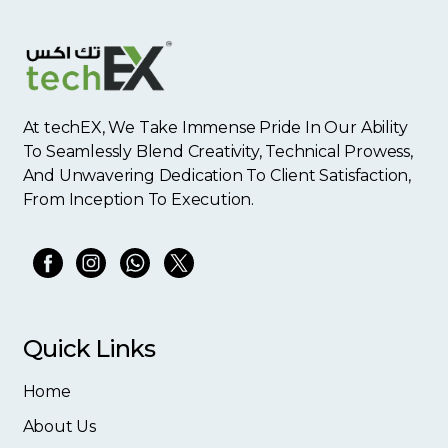
At techEX, We Take Immense Pride In Our Ability
To Seamlessly Blend Creativity, Technical Prowess,
And Unwavering Dedication To Client Satisfaction,
From Inception To Execution.
Quick Links
Home
About Us