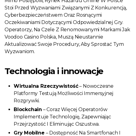
Mimo Postępów, Rynek Hazardu Online W Polsce
Stoi Przed Wyzwaniami Związanymi Z Konkurencją,
Cyberbezpieczeństwem Oraz Rosnącymi
Oczekiwaniami Dotyczącymi Odpowiedzialnej Gry.
Operatorzy, Na Czele Z Renomowanymi Markami Jak
Voodoo Casino Polska, Muszą Nieustannie
Aktualizować Swoje Procedury, Aby Sprostać Tym
Wyzwaniom.
Technologia i innowacje
Wirtualna Rzeczywistość
– Nowoczesne
Platformy Testują Możliwości Immersyjnej
Rozgrywki.
Blockchain
– Coraz Więcej Operatorów
Implementuje Technologię, Zapewniając
Przejrzystość I Eliminując Oszustwa.
Gry Mobilne
– Dostępność Na Smartfonach I