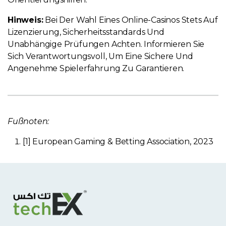
Hinweis:
Bei Der Wahl Eines Online-Casinos Stets Auf
Lizenzierung, Sicherheitsstandards Und
Unabhängige Prüfungen Achten. Informieren Sie
Sich Verantwortungsvoll, Um Eine Sichere Und
Angenehme Spielerfahrung Zu Garantieren.
Fußnoten:
[1] European Gaming & Betting Association, 2023