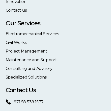
Innovation
Contact us
Our Services
Electromechanical Services
Civil Works
Project Management
Maintenance and Support
Consulting and Advisory
Specialized Solutions
Contact Us
+971 58 539 1577