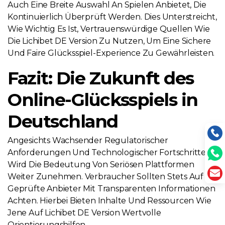
Auch Eine Breite Auswahl An Spielen Anbietet, Die
Kontinuierlich Überprüft Werden. Dies Unterstreicht,
Wie Wichtig Es Ist, Vertrauenswürdige Quellen Wie
Die Lichibet DE Version Zu Nutzen, Um Eine Sichere
Und Faire Glücksspiel-Experience Zu Gewährleisten.
Fazit: Die Zukunft des
Online-Glücksspiels in
Deutschland
Angesichts Wachsender Regulatorischer
Anforderungen Und Technologischer Fortschritte
Wird Die Bedeutung Von Seriösen Plattformen
Weiter Zunehmen. Verbraucher Sollten Stets Auf
Geprüfte Anbieter Mit Transparenten Informationen
Achten. Hierbei Bieten Inhalte Und Ressourcen Wie
Jene Auf Lichibet DE Version Wertvolle
Orientierungshilfen.