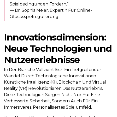
Spielbedingungen Fordern.“
— Dr. Sophia Meier, Expertin Für Online-
Glücksspielregulierung
Innovationsdimension:
Neue Technologien und
Nutzererlebnisse
In Der Branche Vollzieht Sich Ein Tiefgreifender
Wandel Durch Technologische Innovationen.
Künstliche Intelligenz (KI), Blockchain Und Virtual
Reality (VR) Revolutionieren Das Nutzererlebnis.
Diese Technologien Sorgen Nicht Nur Für Eine
Verbesserte Sicherheit, Sondern Auch Für Ein
Immersiveres, Personalisiertes Spielumfeld.