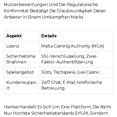
Nutzerbewertungen Und Die Regulatorische
Konformität Bestätigt Die Glaubwürdigkeit Dieser
Anbieter In Einem Umkämpften Markt.
Aspekt
Details
Lizenz
Malta Gaming Authority (MGA)
Sicherheitsma
SSL-Verschlüsselung, Zwei-
ßnahmen
Faktor-Authentifizierung
Spielangebot
Slots, Tischspiele, Live-Casino
Kundensuppo
24/7 Chat, E-Mail, telefonische
rt
Betreuung
Hierbei Handelt Es Sich Um Eine Plattform, Die Nicht
Nur Höchste Sicherheitsstandards Erfüllt, Sondern