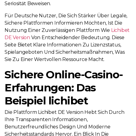
Seriosität Beweisen.
Für Deutsche Nutzer, Die Sich Stärker Über Legale,
Sichere Plattformen Informieren Möchten, Ist Die
Nutzung Einer Zuverlässigen Plattform Wie
Lichibet
DE Version
Von Entscheidender Bedeutung. Diese
Seite Bietet Klare Informationen Zu Lizenzstatus,
Spielangeboten Und Sicherheitsmaßnahmen, Was
Sie Zu Einer Wertvollen Ressource Macht.
Sichere Online-Casino-
Erfahrungen: Das
Beispiel lichibet
Die Plattform Lichibet DE Version Hebt Sich Durch
Ihre Transparenten Informationen,
Benutzerfreundliches Design Und Moderne
Sicherheitsstandards Hervor. Ein Blick In Die