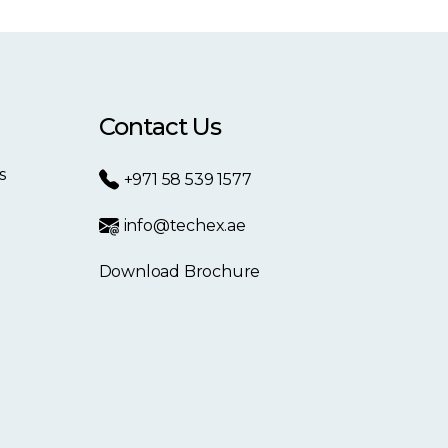
Contact Us
s
+971 58 539 1577
info@techex.ae
Download Brochure