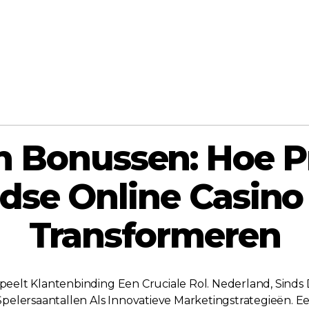
an Bonussen: Hoe 
dse Online Casino 
Transformeren
lt Klantenbinding Een Cruciale Rol. Nederland, Sinds De
pelersaantallen Als Innovatieve Marketingstrategieën. 