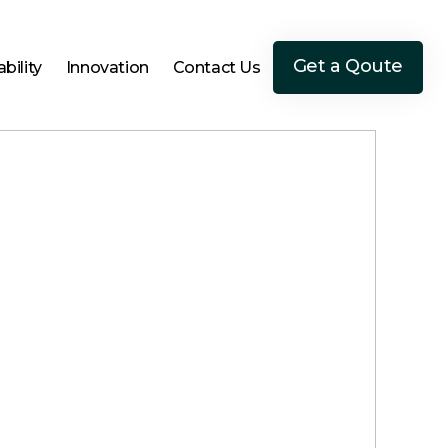
Get a Qoute
bility
Innovation
Contact Us
Get a Qoute