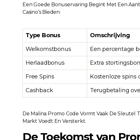
Een Goede Bonuservaring Begint Met Een Aantr
Casino’s Bieden:
Type Bonus
Omschrijving
Welkomstbonus
Een percentage bo
Herlaadbonus
Extra stortingsbo
Free Spins
Kostenloze spins 
Cashback
Terugbetaling ove
De Malina Promo Code Vormt Vaak De Sleutel T
Markt Voedt En Versterkt.
De Toekomst van Pro