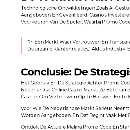
Technologische Ontwikkelingen Zoals AI-Gestu
Aangeboden En Geverifieerd. Casino’s Invest
Voorkeuren Van De Speler, Waarbij Promo Codes
“In Een Markt Waar Vertrouwen En Transparan
Duurzame Klantenrelaties,” Aldus Industry-Ex
Conclusie: De Strate
Het Gebruik En De Strategie Achter Promo Cod
Nederlandse Online Casino Markt. Ze Belichame
Casino’s Om Vertrouwen Op Te Bouwen En Te B
Voor Wie De Nederlandse Markt Serieus Neemt, Bl
Worden Aangeboden. En Dat Begint Vaak Met B
Ontdek De Actuele Malina Promo Code En Star