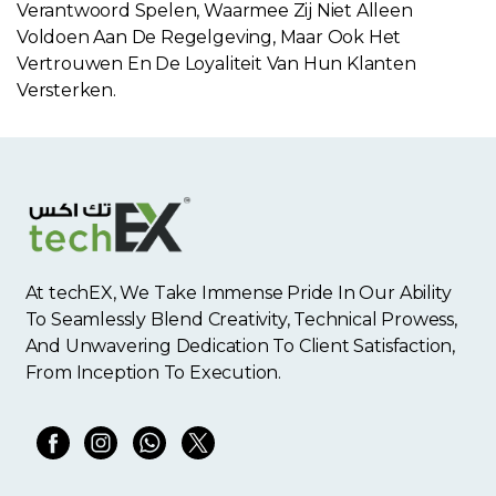
Verantwoord Spelen, Waarmee Zij Niet Alleen
Voldoen Aan De Regelgeving, Maar Ook Het
Vertrouwen En De Loyaliteit Van Hun Klanten
Versterken.
At techEX, We Take Immense Pride In Our Ability
To Seamlessly Blend Creativity, Technical Prowess,
And Unwavering Dedication To Client Satisfaction,
From Inception To Execution.