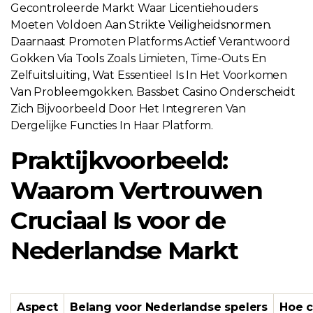
Gecontroleerde Markt Waar Licentiehouders
Moeten Voldoen Aan Strikte Veiligheidsnormen.
Daarnaast Promoten Platforms Actief Verantwoord
Gokken Via Tools Zoals Limieten, Time-Outs En
Zelfuitsluiting, Wat Essentieel Is In Het Voorkomen
Van Probleemgokken. Bassbet Casino Onderscheidt
Zich Bijvoorbeeld Door Het Integreren Van
Dergelijke Functies In Haar Platform.
Praktijkvoorbeeld:
Waarom Vertrouwen
Cruciaal Is voor de
Nederlandse Markt
Aspect
Belang voor Nederlandse spelers
Hoe c