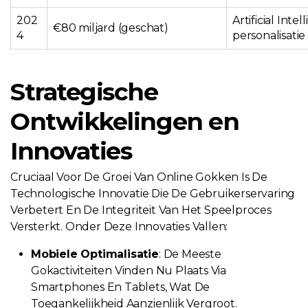
202
Artificial Inte
€80 miljard (geschat)
4
personalisatie
Strategische
Ontwikkelingen en
Innovaties
Cruciaal Voor De Groei Van Online Gokken Is De
Technologische Innovatie Die De Gebruikerservaring
Verbetert En De Integriteit Van Het Speelproces
Versterkt. Onder Deze Innovaties Vallen:
Mobiele Optimalisatie
: De Meeste
Gokactiviteiten Vinden Nu Plaats Via
Smartphones En Tablets, Wat De
Toegankelijkheid Aanzienlijk Vergroot.