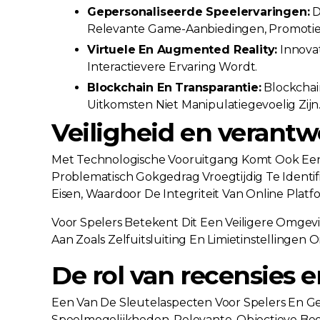
Gepersonaliseerde Speelervaringen:
D
Relevante Game-Aanbiedingen, Promotie
Virtuele En Augmented Reality:
Innova
Interactievere Ervaring Wordt.
Blockchain En Transparantie:
Blockchai
Uitkomsten Niet Manipulatiegevoelig Zijn
Veiligheid en verant
Met Technologische Vooruitgang Komt Ook Een 
Problematisch Gokgedrag Vroegtijdig Te Identif
Eisen, Waardoor De Integriteit Van Online Pla
Voor Spelers Betekent Dit Een Veiligere Omge
Aan Zoals Zelfuitsluiting En Limietinstellinge
De rol van recensies 
Een Van De Sleutelaspecten Voor Spelers En G
Speelmogelijkheden. Relevante, Objectieve Beo