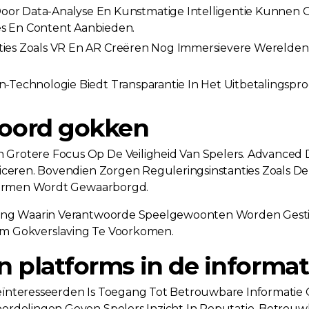
oor Data-Analyse En Kunstmatige Intelligentie Kunnen O
s En Content Aanbieden.
ties Zoals VR En AR Creëren Nog Immersievere Werelde
n-Technologie Biedt Transparantie In Het Uitbetalingspr
.
woord gokken
Grotere Focus Op De Veiligheid Van Spelers. Advanced
iceren. Bovendien Zorgen Reguleringsinstanties Zoals De 
tformen Wordt Gewaarborgd.
ving Waarin Verantwoorde Speelgewoonten Worden Gestim
n Om Gokverslaving Te Voorkomen.
en platforms in de informa
eïnteresseerden Is Toegang Tot Betrouwbare Informatie
ordelingen Geven Spelers Inzicht In Reputatie, Betrouwb