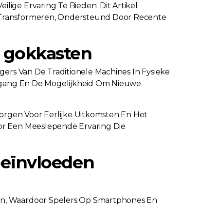
ige Ervaring Te Bieden. Dit Artikel
 Transformeren, Ondersteund Door Recente
e gokkasten
ers Van De Traditionele Machines In Fysieke
oegang En De Mogelijkheid Om Nieuwe
rgen Voor Eerlijke Uitkomsten En Het
or Een Meeslepende Ervaring Die
beïnvloeden
en, Waardoor Spelers Op Smartphones En