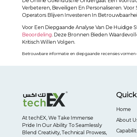
De Online Gokindustrie Ondergaat Een Voortdu
Verbeteren, Beveiligen En Personaliseren. Voor
Operators Blijven Investeren In Betrouwbaarh
Voor Een Diepgaande Analyse Van De Huidige St
Beoordeling
. Deze Bronnen Bieden Waardevoll
Kritisch Willen Volgen.
Betrouwbare informatie en diepgaande recensies vormen de
Quick
Home
At techEX, We Take Immense
About U
Pride In Our Ability To Seamlessly
Capabilit
Blend Creativity, Technical Prowess,