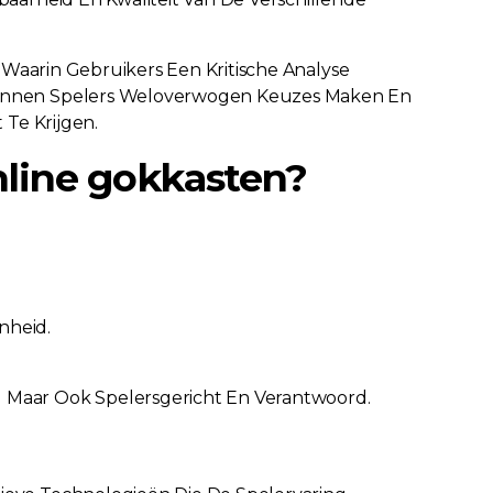
 Waarin Gebruikers Een Kritische Analyse
 Kunnen Spelers Weloverwogen Keuzes Maken En
 Te Krijgen.
nline gokkasten?
nheid.
 Maar Ook Spelersgericht En Verantwoord.