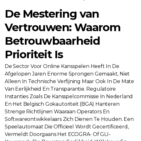
De Mestering van
Vertrouwen: Waarom
Betrouwbaarheid
Prioriteit Is
De Sector Voor Online Kansspelen Heeft In De
Afgelopen Jaren Enorme Sprongen Gemaakt, Niet
Alleen In Technische Verfijning Maar Ook In De Mate
Van Eerlijkheid En Transparantie. Regulatoire
Instanties Zoals De Kansspelcommissie In Nederland
En Het Belgisch Gokautoriteit (BGA) Hanteren
Strenge Richtlijnen Waaraan Operators En
Softwareontwikkelaars Zich Dienen Te Houden. Een
Speelautomaat Die Officieel Wordt Gecertificeerd,
Vermeldt Doorgaans Het ECOGRA- Of GLI-