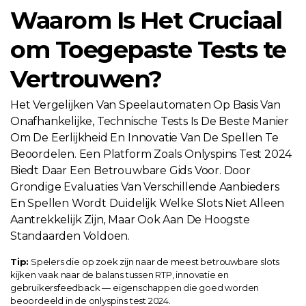
Waarom Is Het Cruciaal
om Toegepaste Tests te
Vertrouwen?
Het Vergelijken Van Speelautomaten Op Basis Van
Onafhankelijke, Technische Tests Is De Beste Manier
Om De Eerlijkheid En Innovatie Van De Spellen Te
Beoordelen. Een Platform Zoals Onlyspins Test 2024
Biedt Daar Een Betrouwbare Gids Voor. Door
Grondige Evaluaties Van Verschillende Aanbieders
En Spellen Wordt Duidelijk Welke Slots Niet Alleen
Aantrekkelijk Zijn, Maar Ook Aan De Hoogste
Standaarden Voldoen.
Tip:
Spelers die op zoek zijn naar de meest betrouwbare slots
kijken vaak naar de balans tussen RTP, innovatie en
gebruikersfeedback — eigenschappen die goed worden
beoordeeld in de onlyspins test 2024.