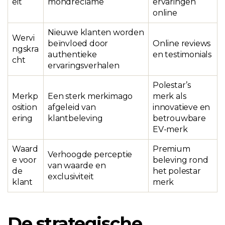
eit
mondreclame
ervaringen
online
Nieuwe klanten worden
Wervi
beïnvloed door
Online reviews
ngskra
authentieke
en testimonials
cht
ervaringsverhalen
Polestar’s
Merkp
Een sterk merkimago
merk als
osition
afgeleid van
innovatieve en
ering
klantbeleving
betrouwbare
EV-merk
Waard
Premium
Verhoogde perceptie
e voor
beleving rond
van waarde en
de
het polestar
exclusiviteit
klant
merk
De strategische