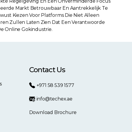
trikte Regelgeving En Een Onverminderde Focus
uleerde Markt Betrouwbaar En Aantrekkelijk Te
ewust Kiezen Voor Platforms Die Niet Alleen
ren Zullen Laten Zien Dat Een Verantwoorde
 Online Gokindustrie.
Contact Us
s
+971 58 539 1577
info@techex.ae
Download Brochure