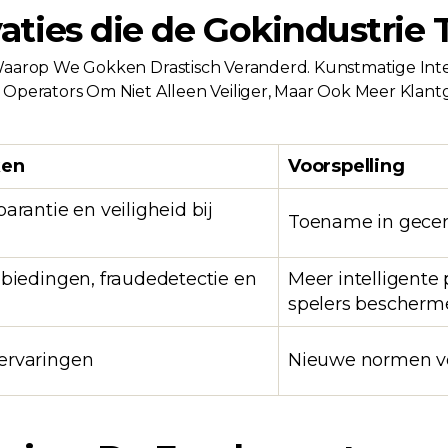
aties die de Gokindustrie
aarop We Gokken Drastisch Veranderd. Kunstmatige Intell
Operators Om Niet Alleen Veiliger, Maar Ook Meer Klant
ken
Voorspelling
arantie en veiligheid bij
Toename in gecert
nbiedingen, fraudedetectie en
Meer intelligente 
spelers bescherm
ervaringen
Nieuwe normen v