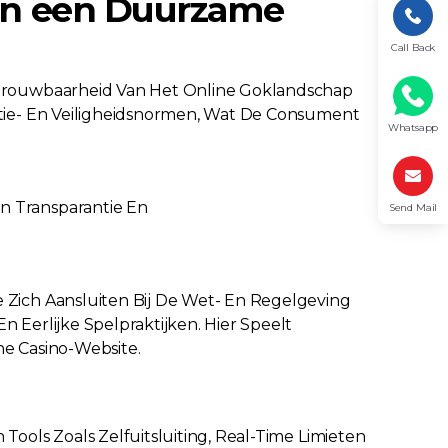
an een Duurzame
Call Back
etrouwbaarheid Van Het Online Goklandschap
ntie- En Veiligheidsnormen, Wat De Consument
Whatsapp
n Transparantie En
Send Mail
 Zich Aansluiten Bij De Wet- En Regelgeving
Eerlijke Spelpraktijken. Hier Speelt
e Casino-Website.
ools Zoals Zelfuitsluiting, Real-Time Limieten