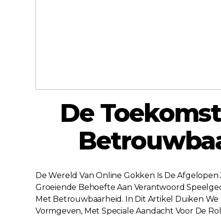
De Toekomst 
Betrouwbaa
De Wereld Van Online Gokken Is De Afgelopen 
Groeiende Behoefte Aan Verantwoord Speelgedra
Met Betrouwbaarheid. In Dit Artikel Duiken We 
Vormgeven, Met Speciale Aandacht Voor De Ro