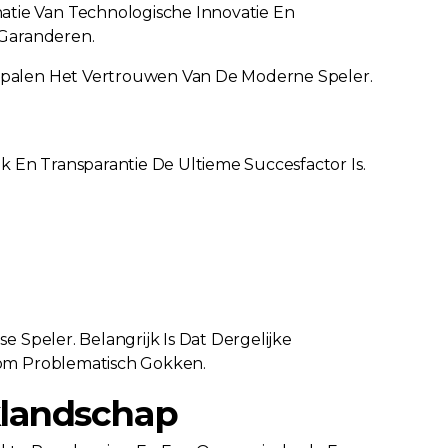
tie Van Technologische Innovatie En
 Garanderen.
epalen Het Vertrouwen Van De Moderne Speler.
m
En Transparantie De Ultieme Succesfactor Is.
 Speler. Belangrijk Is Dat Dergelijke
dom Problematisch Gokken.
oklandschap