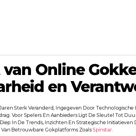
van Online Gokken
rheid en Verantw
Jaren Sterk Veranderd, Ingegeven Door Technologische 
g. Voor Spelers En Aanbieders Ligt De Sleutel Tot Duu
Diep In De Trends, Inzichten En Strategische Initiatiev
l Van Betrouwbare Gokplatforms Zoals
Spinstar
.