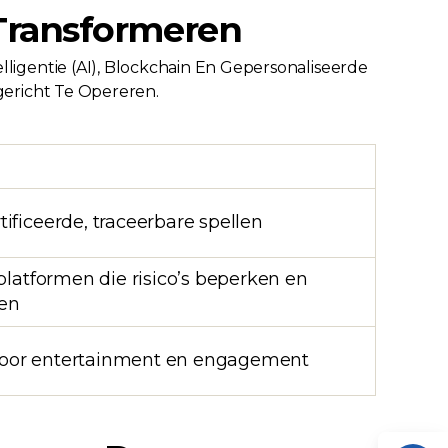
 Transformeren
igentie (AI), Blockchain En Gepersonaliseerde
gericht Te Opereren.
ificeerde, traceerbare spellen
platformen die risico’s beperken en
en
oor entertainment en engagement