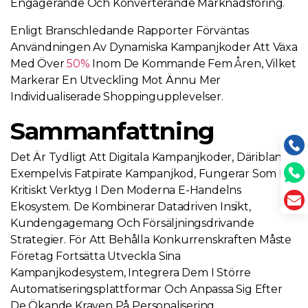
Engagerande Och Konverterande Marknadsföring.
Enligt Branschledande Rapporter Förväntas
Användningen Av Dynamiska Kampanjkoder Att Växa
Med Över
50%
Inom De Kommande Fem Åren, Vilket
Markerar En Utveckling Mot Ännu Mer
Individualiserade Shoppingupplevelser.
Sammanfattning
Det Är Tydligt Att Digitala Kampanjkoder, Däribland
Exempelvis Fatpirate Kampanjkod, Fungerar Som Ett
Kritiskt Verktyg I Den Moderna E-Handelns
Ekosystem. De Kombinerar Datadriven Insikt,
Kundengagemang Och Försäljningsdrivande
Strategier. För Att Behålla Konkurrenskraften Måste
Företag Fortsätta Utveckla Sina
Kampanjkodesystem, Integrera Dem I Större
Automatiseringsplattformar Och Anpassa Sig Efter
De Ökande Kraven På Personalisering.