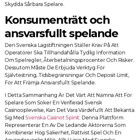
Skydda Sårbara Spelare.
Konsumenträtt och
ansvarsfullt spelande
Den Svenska Lagstiftningen Ställer Krav På Att
Operatörer Ska Tillhandahålla Tydlig Information
Om Spelregler, Återbetalningsprocenter Och Risker.
Dessutom Måste De Erbjuda Verktyg För
Självtestning, Tidsbegränsningar Och Deposit Limit,
För Att Främja Ansvarsfullt Spelande.
I Detta Sammanhang Är Det Värt Att Nämna Att För
Spelare Som Söker En Verifierad Svensk
Casinooplevelse, Kan Det Vara Värdefullt Att Bekanta
Sig Med
Svenska Casinot Spinit
. Denna Plattform
Representerar En Av De Ledande Aktörerna Som
Kombinerar Hög Säkerhet, Rättvist Spel Och En