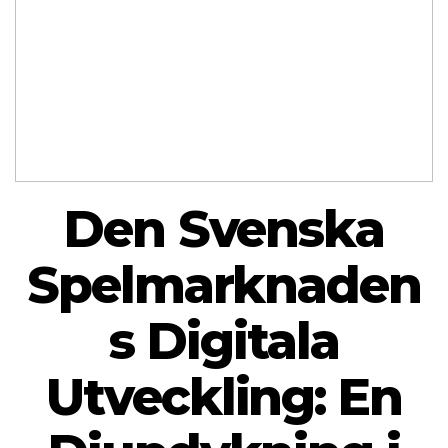
Den Svenska
Spelmarknaden
s Digitala
Utveckling: En