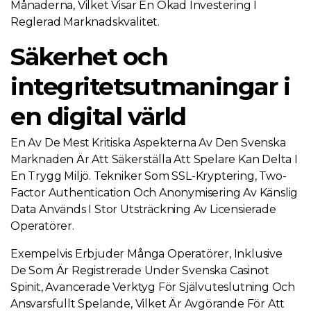
Månaderna, Vilket Visar En Ökad Investering I
Reglerad Marknadskvalitet.
Säkerhet och
integritetsutmaningar i
en digital värld
En Av De Mest Kritiska Aspekterna Av Den Svenska
Marknaden Är Att Säkerställa Att Spelare Kan Delta I
En Trygg Miljö. Tekniker Som SSL-Kryptering, Two-
Factor Authentication Och Anonymisering Av Känslig
Data Används I Stor Utsträckning Av Licensierade
Operatörer.
Exempelvis Erbjuder Många Operatörer, Inklusive
De Som Är Registrerade Under Svenska Casinot
Spinit, Avancerade Verktyg För Självuteslutning Och
Ansvarsfullt Spelande, Vilket Är Avgörande För Att