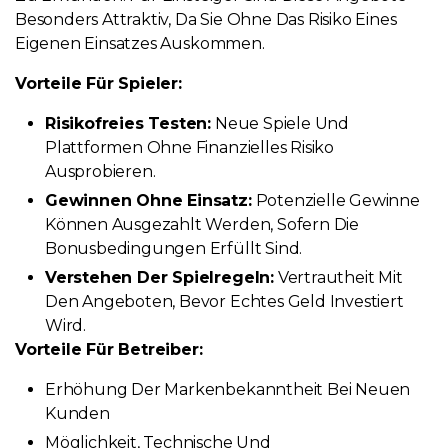
Besonders Attraktiv, Da Sie Ohne Das Risiko Eines
Eigenen Einsatzes Auskommen.
Vorteile Für Spieler:
Risikofreies Testen:
Neue Spiele Und
Plattformen Ohne Finanzielles Risiko
Ausprobieren.
Gewinnen Ohne Einsatz:
Potenzielle Gewinne
Können Ausgezahlt Werden, Sofern Die
Bonusbedingungen Erfüllt Sind.
Verstehen Der Spielregeln:
Vertrautheit Mit
Den Angeboten, Bevor Echtes Geld Investiert
Wird.
Vorteile Für Betreiber:
Erhöhung Der Markenbekanntheit Bei Neuen
Kunden
Möglichkeit, Technische Und