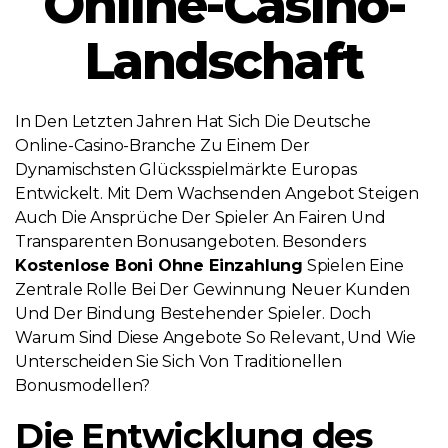
Online-Casino-
Landschaft
In Den Letzten Jahren Hat Sich Die Deutsche
Online-Casino-Branche Zu Einem Der
Dynamischsten Glücksspielmärkte Europas
Entwickelt. Mit Dem Wachsenden Angebot Steigen
Auch Die Ansprüche Der Spieler An Fairen Und
Transparenten Bonusangeboten. Besonders
Kostenlose Boni Ohne Einzahlung
Spielen Eine
Zentrale Rolle Bei Der Gewinnung Neuer Kunden
Und Der Bindung Bestehender Spieler. Doch
Warum Sind Diese Angebote So Relevant, Und Wie
Unterscheiden Sie Sich Von Traditionellen
Bonusmodellen?
Die Entwicklung des