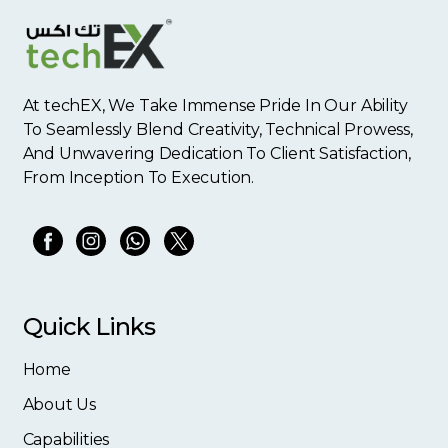
At techEX, We Take Immense Pride In Our Ability
To Seamlessly Blend Creativity, Technical Prowess,
And Unwavering Dedication To Client Satisfaction,
From Inception To Execution.
Quick Links
Home
About Us
Capabilities