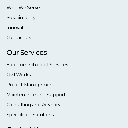
Who We Serve
Sustainability
Innovation
Contact us
Our Services
Electromechanical Services
Civil Works
Project Management
Maintenance and Support
Consulting and Advisory
Specialized Solutions