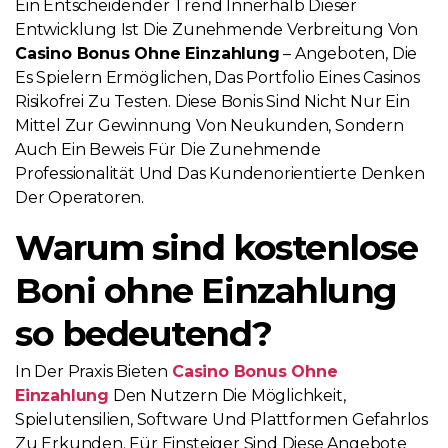
Ein Entscheidender Trend Innerhalb Dieser
Entwicklung Ist Die Zunehmende Verbreitung Von
Casino Bonus Ohne Einzahlung
– Angeboten, Die
Es Spielern Ermöglichen, Das Portfolio Eines Casinos
Risikofrei Zu Testen. Diese Bonis Sind Nicht Nur Ein
Mittel Zur Gewinnung Von Neukunden, Sondern
Auch Ein Beweis Für Die Zunehmende
Professionalität Und Das Kundenorientierte Denken
Der Operatoren.
Warum sind kostenlose
Boni ohne Einzahlung
so bedeutend?
In Der Praxis Bieten
Casino Bonus Ohne
Einzahlung
Den Nutzern Die Möglichkeit,
Spielutensilien, Software Und Plattformen Gefahrlos
Zu Erkunden. Für Einsteiger Sind Diese Angebote