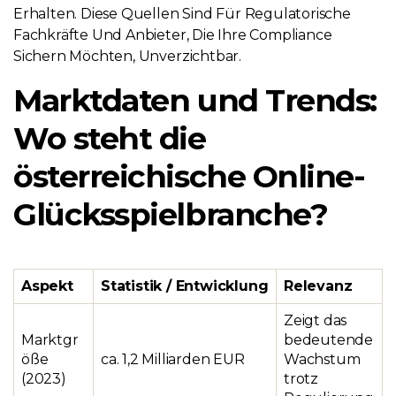
Erhalten. Diese Quellen Sind Für Regulatorische
Fachkräfte Und Anbieter, Die Ihre Compliance
Sichern Möchten, Unverzichtbar.
Marktdaten und Trends:
Wo steht die
österreichische Online-
Glücksspielbranche?
Aspekt
Statistik / Entwicklung
Relevanz
Zeigt das
Marktgr
bedeutende
öße
ca. 1,2 Milliarden EUR
Wachstum
(2023)
trotz