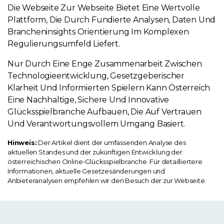
Die Webseite Zur Webseite Bietet Eine Wertvolle
Plattform, Die Durch Fundierte Analysen, Daten Und
Brancheninsights Orientierung Im Komplexen
Regulierungsumfeld Liefert.
Nur Durch Eine Enge Zusammenarbeit Zwischen
Technologieentwicklung, Gesetzgeberischer
Klarheit Und Informierten Spielern Kann Österreich
Eine Nachhaltige, Sichere Und Innovative
Glücksspielbranche Aufbauen, Die Auf Vertrauen
Und Verantwortungsvollem Umgang Basiert.
Hinweis:
Der Artikel dient der umfassenden Analyse des
aktuellen Standes und der zukünftigen Entwicklung der
österreichischen Online-Glücksspielbranche. Für detailliertere
Informationen, aktuelle Gesetzesänderungen und
Anbieteranalysen empfehlen wir den Besuch der zur Webseite.