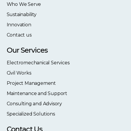
Who We Serve
Sustainability
Innovation
Contact us
Our Services
Electromechanical Services
Civil Works
Project Management
Maintenance and Support
Consulting and Advisory
Specialized Solutions
Contact Us