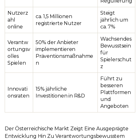
Regulierung
Nutzerz
Steigt
ca. 1,5 Millionen
ahl
jährlich um
registrierte Nutzer
online
ca. 7%
Wachsendes
Verantw
50% der Anbieter
Bewusstsein
ortungsv
implementieren
für
olles
Präventionsmaßnahme
Spielerschut
Spielen
n
z
Führt zu
besseren
Innovati
15% jährliche
Plattformen
onsraten
Investitionen in R&D
und
Angeboten
Der Österreichische Markt Zeigt Eine Ausgeprägte
Entwicklung Hin Zu Verantwortungsbewusstem