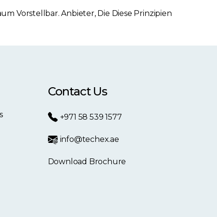
 Vorstellbar. Anbieter, Die Diese Prinzipien
Contact Us
s
+971 58 539 1577
info@techex.ae
Download Brochure