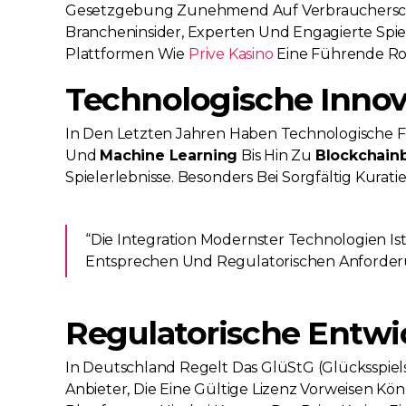
Gesetzgebung Zunehmend Auf Verbraucherschutz
Brancheninsider, Experten Und Engagierte Spie
Plattformen Wie
Prive Kasino
Eine Führende Rol
Technologische Innova
In Den Letzten Jahren Haben Technologische Fo
Und
Machine Learning
Bis Hin Zu
Blockchainb
Spielerlebnisse. Besonders Bei Sorgfältig Kura
“Die Integration Modernster Technologien 
Entsprechen Und Regulatorischen Anforde
Regulatorische Entwi
In Deutschland Regelt Das GlüStG (Glücksspiel
Anbieter, Die Eine Gültige Lizenz Vorweisen 