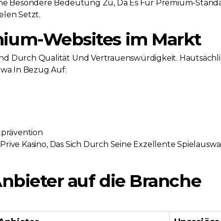
Eine Besondere Bedeutung Zu, Da Es Für Premium-Standa
elen Setzt.
mium-Websites im Markt
d Durch Qualität Und Vertrauenswürdigkeit. Hautsächli
twa In Bezug Auf:
prävention
as Prive Kasino, Das Sich Durch Seine Exzellente Spielau
Anbieter auf die Branche