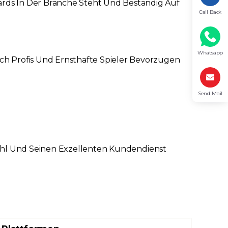
rds In Der Branche Steht Und Beständig Auf
Call Back
Whatsapp
ch Profis Und Ernsthafte Spieler Bevorzugen
Send Mail
swahl Und Seinen Exzellenten Kundendienst