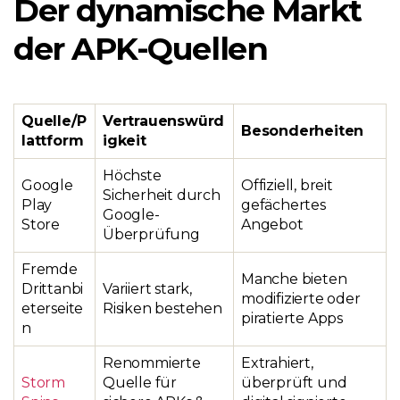
Der dynamische Markt
der APK-Quellen
Quelle/P
Vertrauenswürd
Besonderheiten
lattform
igkeit
Höchste
Google
Offiziell, breit
Sicherheit durch
Play
gefächertes
Google-
Store
Angebot
Überprüfung
Fremde
Manche bieten
Drittanbi
Variiert stark,
modifizierte oder
eterseite
Risiken bestehen
piratierte Apps
n
Renommierte
Extrahiert,
Storm
Quelle für
überprüft und