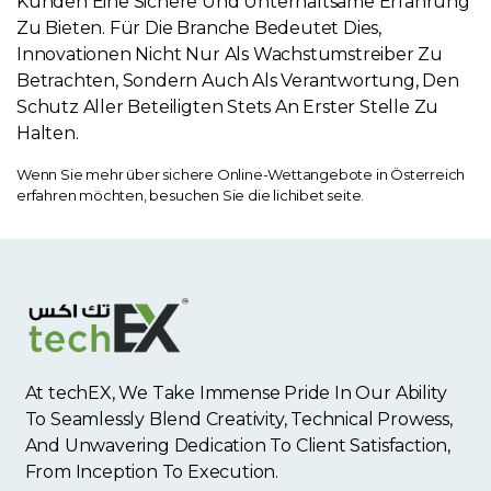
Kunden Eine Sichere Und Unterhaltsame Erfahrung
Zu Bieten. Für Die Branche Bedeutet Dies,
Innovationen Nicht Nur Als Wachstumstreiber Zu
Betrachten, Sondern Auch Als Verantwortung, Den
Schutz Aller Beteiligten Stets An Erster Stelle Zu
Halten.
Wenn Sie mehr über sichere Online-Wettangebote in Österreich
erfahren möchten, besuchen Sie die lichibet seite.
At techEX, We Take Immense Pride In Our Ability
To Seamlessly Blend Creativity, Technical Prowess,
And Unwavering Dedication To Client Satisfaction,
From Inception To Execution.