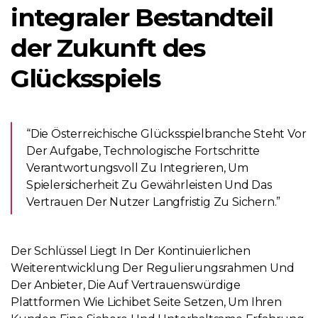
integraler Bestandteil
der Zukunft des
Glücksspiels
“Die Österreichische Glücksspielbranche Steht Vor
Der Aufgabe, Technologische Fortschritte
Verantwortungsvoll Zu Integrieren, Um
Spielersicherheit Zu Gewährleisten Und Das
Vertrauen Der Nutzer Langfristig Zu Sichern.”
Der Schlüssel Liegt In Der Kontinuierlichen
Weiterentwicklung Der Regulierungsrahmen Und
Der Anbieter, Die Auf Vertrauenswürdige
Plattformen Wie Lichibet Seite Setzen, Um Ihren