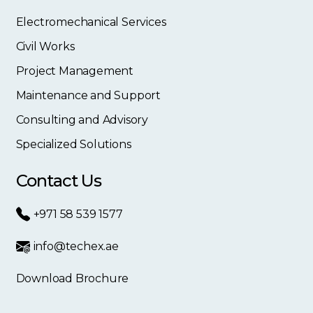
Electromechanical Services
Civil Works
Project Management
Maintenance and Support
Consulting and Advisory
Specialized Solutions
Contact Us
+971 58 539 1577
info@techex.ae
Download Brochure