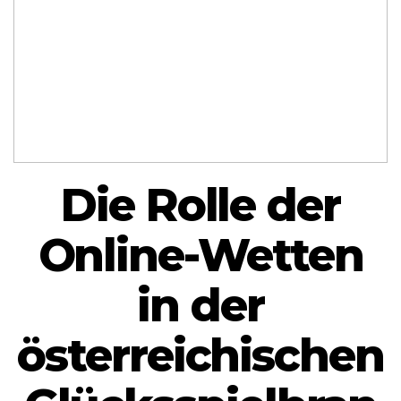
Die Rolle der
Online-Wetten
in der
österreichischen