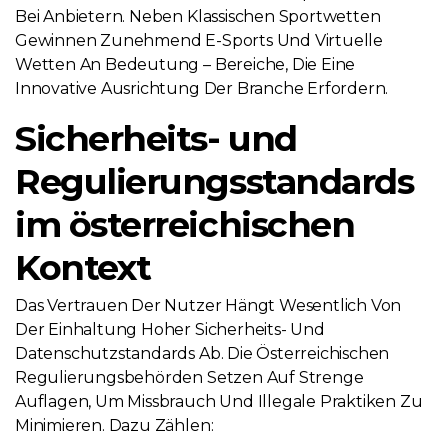
Bei Anbietern. Neben Klassischen Sportwetten
Gewinnen Zunehmend E-Sports Und Virtuelle
Wetten An Bedeutung – Bereiche, Die Eine
Innovative Ausrichtung Der Branche Erfordern.
Sicherheits- und
Regulierungsstandards
im österreichischen
Kontext
Das Vertrauen Der Nutzer Hängt Wesentlich Von
Der Einhaltung Hoher Sicherheits- Und
Datenschutzstandards Ab. Die Österreichischen
Regulierungsbehörden Setzen Auf Strenge
Auflagen, Um Missbrauch Und Illegale Praktiken Zu
Minimieren. Dazu Zählen: