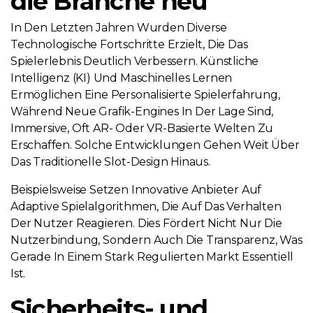
die Branche neu
In Den Letzten Jahren Wurden Diverse
Technologische Fortschritte Erzielt, Die Das
Spielerlebnis Deutlich Verbessern. Künstliche
Intelligenz (KI) Und Maschinelles Lernen
Ermöglichen Eine Personalisierte Spielerfahrung,
Während Neue Grafik-Engines In Der Lage Sind,
Immersive, Oft AR- Oder VR-Basierte Welten Zu
Erschaffen. Solche Entwicklungen Gehen Weit Über
Das Traditionelle Slot-Design Hinaus.
Beispielsweise Setzen Innovative Anbieter Auf
Adaptive Spielalgorithmen, Die Auf Das Verhalten
Der Nutzer Reagieren. Dies Fördert Nicht Nur Die
Nutzerbindung, Sondern Auch Die Transparenz, Was
Gerade In Einem Stark Regulierten Markt Essentiell
Ist.
Sicherheits- und