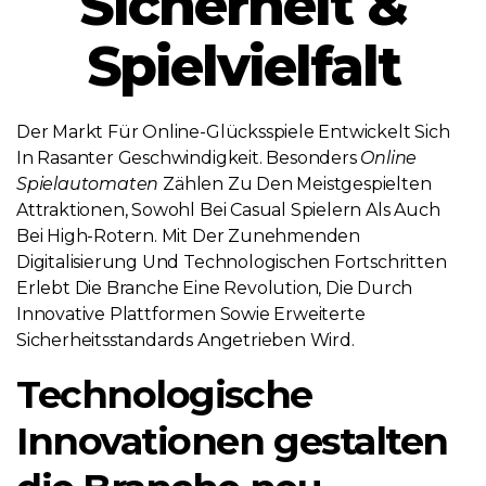
Sicherheit &
Spielvielfalt
Der Markt Für Online-Glücksspiele Entwickelt Sich
In Rasanter Geschwindigkeit. Besonders
Online
Spielautomaten
Zählen Zu Den Meistgespielten
Attraktionen, Sowohl Bei Casual Spielern Als Auch
Bei High-Rotern. Mit Der Zunehmenden
Digitalisierung Und Technologischen Fortschritten
Erlebt Die Branche Eine Revolution, Die Durch
Innovative Plattformen Sowie Erweiterte
Sicherheitsstandards Angetrieben Wird.
Technologische
Innovationen gestalten