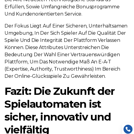
Erfüllen, Sowie Umfangreiche Bonusprogramme
Und Kundenorientierten Service.
Der Fokus Liegt Auf Einer Sicheren, Unterhaltsamen
Umgebung, In Der Sich Spieler Auf Die Qualität Der
Spiele Und Die Integrität Der Plattform Verlassen
Können. Diese Attributes Unterstreichen Die
Bedeutung Der Wahl Einer Vertrauenswürdigen
Plattform, Um Das Notwendige Maß An E-A-T
(Expertise, Authority, Trustworthiness) Im Bereich
Der Online-Glücksspiele Zu Gewährleisten.
Fazit: Die Zukunft der
Spielautomaten ist
sicher, innovativ und
vielfältig