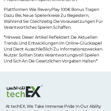
Plattformen Wie ReveryPlay 100€ Bonus Tragen
Dazu Bei, Neue Spielerkreise Zu Begeistern,
Während Sie Gleichzeitig Die Voraussetzungen Für
Verantwortliches Spielen Schaffen.
*Hinweis: Dieser Artikel Reflektiert Die Aktuellen
Trends Und Entwicklungen Im Online-Glücksspiel
Und Dient Ausschließlich Zu Informationszwecken.
Nutzer Sollten Stets Verantwortungsvoll Spielen
Und Sich An Die Gesetzlichen Vorgaben Halten.*
At techEX, We Take Immense Pride In Our Ability