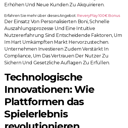
Erhöhen Und Neue Kunden Zu Akquirieren.
Erfahren Sie mehr über dieses Angebot:
ReveryPlay 100€ Bonus
Der Einsatz Von Personalisierten Boni, Schnelle
Auszahlungsprozesse Und Eine Intuitive
Nutzererfahrung Sind Entscheidende Faktoren, Um
Im Hart Umkämpften Markt Hervorzustechen.
Unternehmen Investieren Zudem Verstärkt In
Compliance, Um Das Vertrauen Der Nutzer Zu
Sichern Und Gesetzliche Auflagen Zu Erfüllen.
Technologische
Innovationen: Wie
Plattformen das
Spielerlebnis
revolutionieren