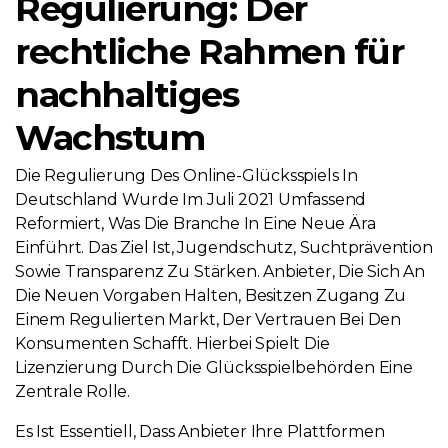
Regulierung: Der
rechtliche Rahmen für
nachhaltiges
Wachstum
Die Regulierung Des Online-Glücksspiels In
Deutschland Wurde Im Juli 2021 Umfassend
Reformiert, Was Die Branche In Eine Neue Ära
Einführt. Das Ziel Ist, Jugendschutz, Suchtprävention
Sowie Transparenz Zu Stärken. Anbieter, Die Sich An
Die Neuen Vorgaben Halten, Besitzen Zugang Zu
Einem Regulierten Markt, Der Vertrauen Bei Den
Konsumenten Schafft. Hierbei Spielt Die
Lizenzierung Durch Die Glücksspielbehörden Eine
Zentrale Rolle.
Es Ist Essentiell, Dass Anbieter Ihre Plattformen