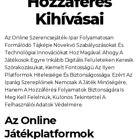
Hozzáférés
Kihívásai
Az Online Szerencsejáték-Ipar Folyamatosan
Formálódó Tájképe Növekvő Szabályozásokat És
Technológiai Innovációkat Hoz Magával. Ahogy A
Játékosok Egyre Inkább Digitális Felületeken Keresik
Szórakozásukat, Kiemelt Fontosságú Az Ilyen
Platformok Hitelessége És Biztonságossága. Ezért Az
Iparág Szereplőinek Nemcsak A Játék Minőségére,
Hanem A Hozzáférési Folyamatok Biztonságára Is
Meg Kell Felelniük, Különös Tekintettel A
Felhasználói Adatok Védelmére.
Az Online
Játékplatformok