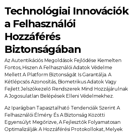
Technológiai Innovációk
a Felhasználói
Hozzáférés
Biztonságában
Az Autentikációs Megoldások Fejlődése Kiemelten
Fontos, Hiszen A Felhasználói Adatok Védelme
Mellett A Platform Biztonságát Is Garantálja. A
Kétlépcsős Azonosítás, Biometrikus Adatok Vagy
Fejlett Jelszókezelő Rendszerek Mind Hozzájárulnak
A Jogosulatlan Belépések Elleni Védelmekhez.
Az Iparágban Tapasztalható Tendenciák Szerint A
Felhasználói Élmény És A Biztonság Közötti
Egyensúlyt Megőrizve, A Fejlesztők Folyamatosan
Optimalizálják A Hozzáférési Protokollokat, Melyek