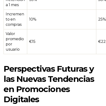
a 1 mes
Incremen
to en
10%
25%
compras
Valor
promedio
€15
€22
por
usuario
Perspectivas Futuras y
las Nuevas Tendencias
en Promociones
Digitales