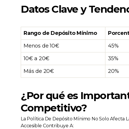
Datos Clave y Tenden
Rango de Depósito Mínimo
Porcent
Menos de 10€
45%
10€ a 20€
35%
Más de 20€
20%
¿Por qué es Importan
Competitivo?
La Política De Depósito Mínimo No Solo Afecta L
Accesible Contribuye A: