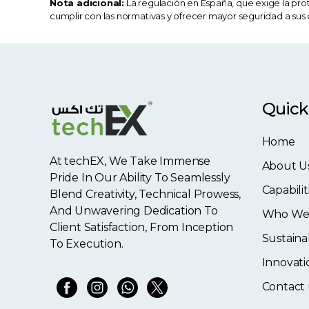
Nota adicional:
La regulación en España, que exige la prot
cumplir con las normativas y ofrecer mayor seguridad a sus c
Quick
Home
At techEX, We Take Immense
About U
Pride In Our Ability To Seamlessly
Capabilit
Blend Creativity, Technical Prowess,
And Unwavering Dedication To
Who We
Client Satisfaction, From Inception
Sustainab
To Execution.
Innovati
Contact 