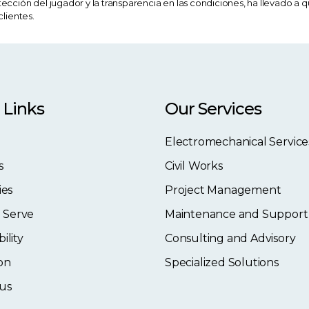
ección del jugador y la transparencia en las condiciones, ha llevado a
lientes.
 Links
Our Services
Electromechanical Service
s
Civil Works
ies
Project Management
 Serve
Maintenance and Support
ility
Consulting and Advisory
on
Specialized Solutions
us