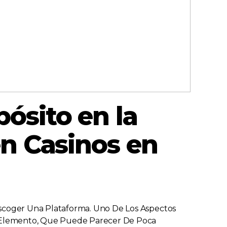
ósito en la
en Casinos en
Escoger Una Plataforma. Uno De Los Aspectos
 Elemento, Que Puede Parecer De Poca