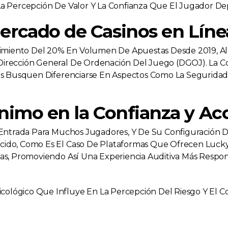
La Percepción De Valor Y La Confianza Que El Jugador Dep
Mercado de Casinos en Lín
imiento Del 20% En Volumen De Apuestas Desde 2019, Al
Dirección General De Ordenación Del Juego (DGOJ). La 
 Busquen Diferenciarse En Aspectos Como La Seguridad, 
ínimo en la Confianza y Acc
Entrada Para Muchos Jugadores, Y De Su Configuración
cido, Como Es El Caso De Plataformas Que Ofrecen Lucky
das, Promoviendo Así Una Experiencia Auditiva Más Respo
icológico Que Influye En La Percepción Del Riesgo Y El 