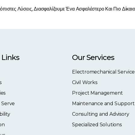
ιόπιστες Λύσεις, Διασφαλίζουμε Ένα Ασφαλέστερο Και Πιο Δίκα
 Links
Our Services
Electromechanical Service
s
Civil Works
ies
Project Management
 Serve
Maintenance and Support
ility
Consulting and Advisory
on
Specialized Solutions