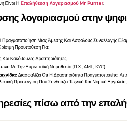
νη Είναι Η
Επαλήθευση Λογαριασμού Mr Punter
.
υσης λογαριασμού στην ψηφ
Η Πραγματοποίηση Μιας Άμεσης Και Ασφαλούς Συναλλαγής Εξαρ
ρίσιμη Προϋπόθεση Για:
 Και Κακόβουλες Δραστηριότητες.
ωνα Με Την Ευρωπαϊκή Νομοθεσία (π.χ., AML, KYC).
ιχνίδια:
Διασφαλίζει Ότι Η Δραστηριότητα Πραγματοποιείται Από
ιστική Προσέγγιση Που Συνδυάζει Τεχνικά Και Νομικά Εργαλεία
υπηρεσίες πίσω από την επαλ