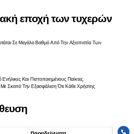
ιακή εποχή των τυχερών
τάται Σε Μεγάλο Βαθμό Από Την Αξιοπιστία Των
 Ενήλικες Και Πιστοποιημένους Παίκτες.
, Με Σκοπό Την Εξασφάλιση Ότι Κάθε Χρήστης
ήθευση
Παραδείγματα