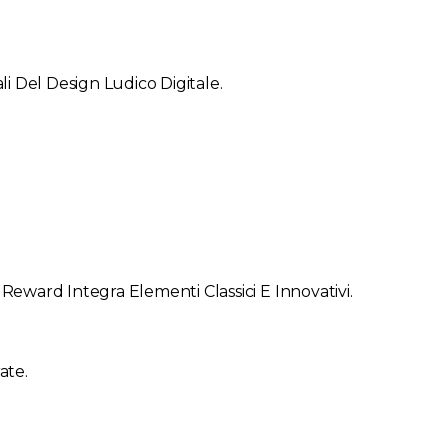
li Del Design Ludico Digitale.
Reward Integra Elementi Classici E Innovativi.
ate.