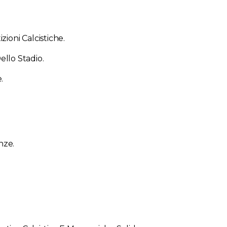
oni Calcistiche.
ello Stadio.
.
nze.