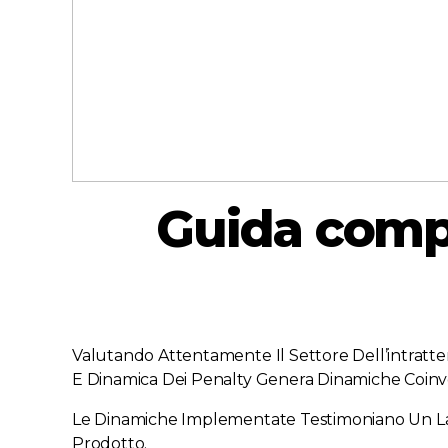
Guida compl
Valutando Attentamente Il Settore Dell’intratt
E Dinamica Dei Penalty Genera Dinamiche Coinvo
Le Dinamiche Implementate Testimoniano Un Lav
Prodotto.