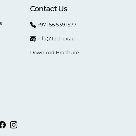
Contact Us
s
+971 58 539 1577
info@techex.ae
Download Brochure