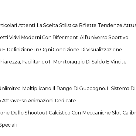
icolari Attenti. La Scelta Stilistica Riflette Tendenze Attua
ti Visivi Moderni Con Riferimenti All’universo Sportivo.
 E Definizione In Ogni Condizione Di Visualizzazione.
iarezza, Facilitando Il Monitoraggio Di Saldo E Vincite.
limited Moltiplicano Il Range Di Guadagno. Il Sistema Di 
 Attraverso Animazioni Dedicate.
ione Dello Shootout Calcistico Con Meccaniche Slot Calibr
Speciali