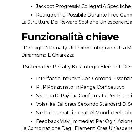
Jackpot Progressivi Collegati A Specifich
Retriggering Possibile Durante Free Gam
La Struttura Dei Reward Sostiene Un’esperienza
Funzionalità chiave
I Dettagli Di Penalty Unlimited Integrano Una M
Dinamismo E Chiarezza.
Il Sistema Dei Penalty Kick Integra Elementi Di S
Interfaccia Intuitiva Con Comandi Essenzia
RTP Posizionato In Range Competitivo
Sistema Di Payline Configurato Per Bilan
Volatilità Calibrata Secondo Standard Di S
Simboli Tematici Ispirati Al Mondo Del Calc
Feedback Visivi Immediati Per Ogni Azion
La Combinazione Degli Elementi Crea Un’esperie