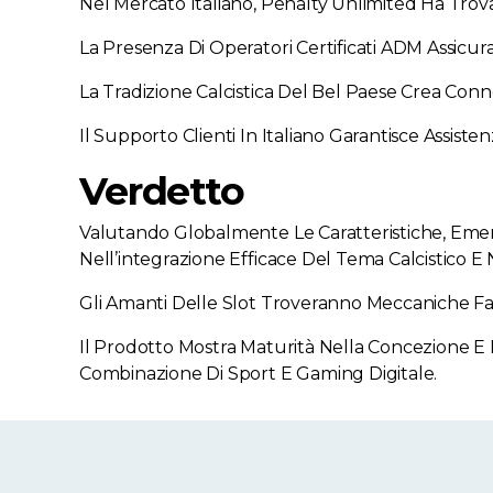
Nel Mercato Italiano, Penalty Unlimited Ha Trov
La Presenza Di Operatori Certificati ADM Assicu
La Tradizione Calcistica Del Bel Paese Crea Con
Il Supporto Clienti In Italiano Garantisce Assisten
Verdetto
Valutando Globalmente Le Caratteristiche, Emerge
Nell’integrazione Efficace Del Tema Calcistico E N
Gli Amanti Delle Slot Troveranno Meccaniche Fami
Il Prodotto Mostra Maturità Nella Concezione E 
Combinazione Di Sport E Gaming Digitale.