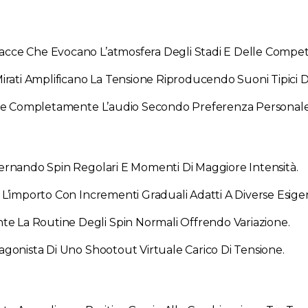
ce Che Evocano L’atmosfera Degli Stadi E Delle Competizi
irati Amplificano La Tensione Riproducendo Suoni Tipici D
vare Completamente L’audio Secondo Preferenza Personale
ernando Spin Regolari E Momenti Di Maggiore Intensità.
L’importo Con Incrementi Graduali Adatti A Diverse Esige
 La Routine Degli Spin Normali Offrendo Variazione.
gonista Di Uno Shootout Virtuale Carico Di Tensione.