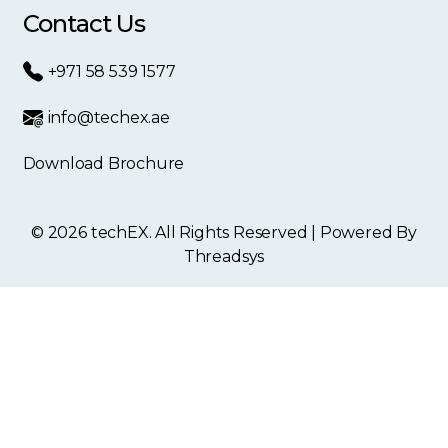
Contact Us
+971 58 539 1577
info@techex.ae
Download Brochure
© 2026 techEX. All Rights Reserved | Powered By
Threadsys