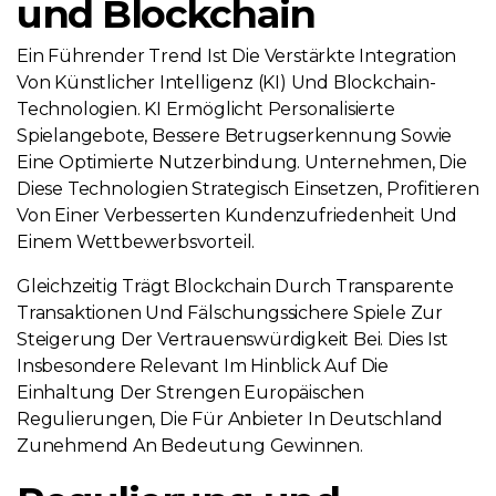
und Blockchain
Ein Führender Trend Ist Die Verstärkte Integration
Von Künstlicher Intelligenz (KI) Und Blockchain-
Technologien. KI Ermöglicht Personalisierte
Spielangebote, Bessere Betrugserkennung Sowie
Eine Optimierte Nutzerbindung. Unternehmen, Die
Diese Technologien Strategisch Einsetzen, Profitieren
Von Einer Verbesserten Kundenzufriedenheit Und
Einem Wettbewerbsvorteil.
Gleichzeitig Trägt Blockchain Durch Transparente
Transaktionen Und Fälschungssichere Spiele Zur
Steigerung Der Vertrauenswürdigkeit Bei. Dies Ist
Insbesondere Relevant Im Hinblick Auf Die
Einhaltung Der Strengen Europäischen
Regulierungen, Die Für Anbieter In Deutschland
Zunehmend An Bedeutung Gewinnen.