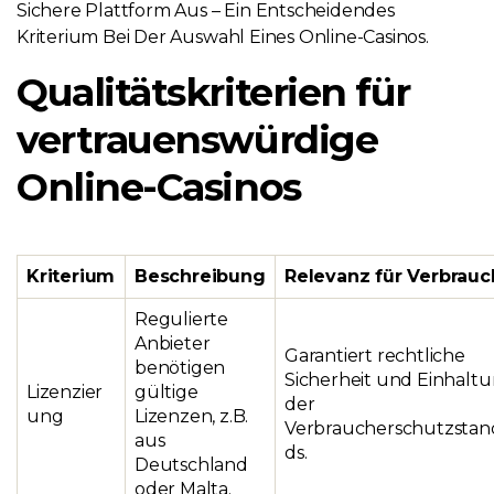
Sichere Plattform Aus – Ein Entscheidendes
Kriterium Bei Der Auswahl Eines Online-Casinos.
Qualitätskriterien für
vertrauenswürdige
Online-Casinos
Kriterium
Beschreibung
Relevanz für Verbrauc
Regulierte
Anbieter
Garantiert rechtliche
benötigen
Sicherheit und Einhalt
Lizenzier
gültige
der
ung
Lizenzen, z.B.
Verbraucherschutzstan
aus
ds.
Deutschland
oder Malta.