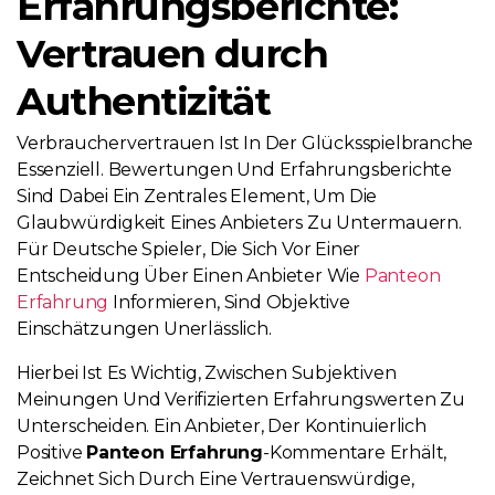
Erfahrungsberichte:
Vertrauen durch
Authentizität
Verbrauchervertrauen Ist In Der Glücksspielbranche
Essenziell. Bewertungen Und Erfahrungsberichte
Sind Dabei Ein Zentrales Element, Um Die
Glaubwürdigkeit Eines Anbieters Zu Untermauern.
Für Deutsche Spieler, Die Sich Vor Einer
Entscheidung Über Einen Anbieter Wie
Panteon
Erfahrung
Informieren, Sind Objektive
Einschätzungen Unerlässlich.
Hierbei Ist Es Wichtig, Zwischen Subjektiven
Meinungen Und Verifizierten Erfahrungswerten Zu
Unterscheiden. Ein Anbieter, Der Kontinuierlich
Positive
Panteon Erfahrung
-Kommentare Erhält,
Zeichnet Sich Durch Eine Vertrauenswürdige,