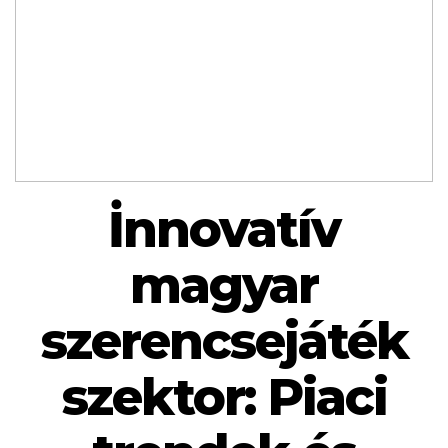
İnnovatív
magyar
szerencsejáték
szektor: Piaci