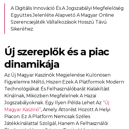
A Digitális Innováció És A Jogszabályi Megfelelőség
Együttes Jelenléte Alapvető A Magyar Online
Szerencsejáték Vállalkozások Hosszú Távú
Sikeréhez.
Új szereplők és a piac
dinamikája
Az Új Magyar Kaszinók Megjelenése Különösen
Figyelemre Méltó, Hiszen Ezek A Platformok Modern
Technológiákat És Felhasználóbarát Kialakítást
Kínálnak, Miközben Megfelelnek A Hazai
Jogszabályoknak. Egy Ilyen Példa Lehet Az
“új
Magyar Kaszinó”
, Amely Áttörést Hozott A Helyi
Piacon. Ez A Platform Nemcsak Széles
Játékkínálattal Szolgál, Hanem A Felhasználói