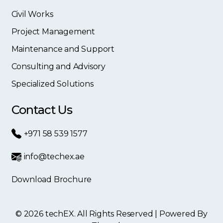
Civil Works
Project Management
Maintenance and Support
Consulting and Advisory
Specialized Solutions
Contact Us
+971 58 539 1577
info@techex.ae
Download Brochure
© 2026 techEX. All Rights Reserved | Powered By