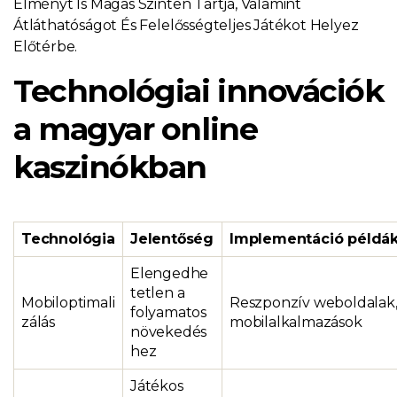
Élményt Is Magas Szinten Tartja, Valamint
Átláthatóságot És Felelősségteljes Játékot Helyez
Előtérbe.
Technológiai innovációk
a magyar online
kaszinókban
Technológia
Jelentőség
Implementáció példá
Elengedhe
tetlen a
Mobiloptimali
Reszponzív weboldalak
folyamatos
zálás
mobilalkalmazások
növekedés
hez
Játékos