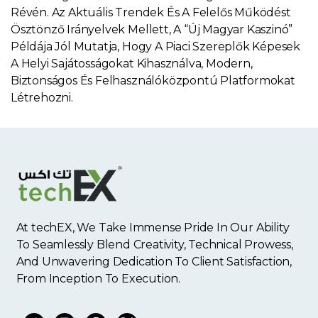
Révén. Az Aktuális Trendek És A Felelős Működést
Ösztönző Irányelvek Mellett, A “új Magyar Kaszinó”
Példája Jól Mutatja, Hogy A Piaci Szereplők Képesek
A Helyi Sajátosságokat Kihasználva, Modern,
Biztonságos És Felhasználóközpontú Platformokat
Létrehozni.
At techEX, We Take Immense Pride In Our Ability
To Seamlessly Blend Creativity, Technical Prowess,
And Unwavering Dedication To Client Satisfaction,
From Inception To Execution.