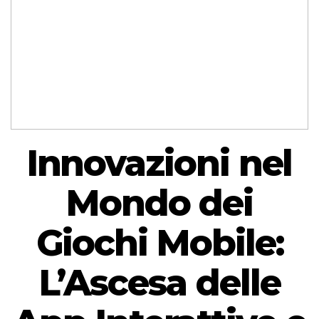
Innovazioni nel
Mondo dei
Giochi Mobile:
L’Ascesa delle