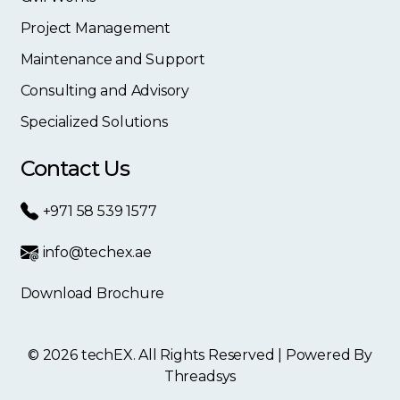
Project Management
Maintenance and Support
Consulting and Advisory
Specialized Solutions
Contact Us
+971 58 539 1577
info@techex.ae
Download Brochure
© 2026 techEX. All Rights Reserved | Powered By
Threadsys