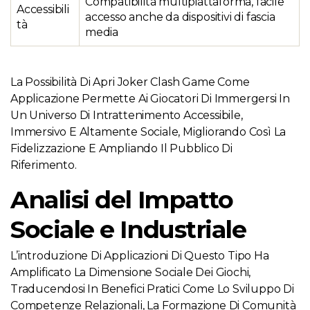
Compatibilità multipiattaforma, facile
Accessibili
accesso anche da dispositivi di fascia
tà
media
La Possibilità Di Apri Joker Clash Game Come
Applicazione Permette Ai Giocatori Di Immergersi In
Un Universo Di Intrattenimento Accessibile,
Immersivo E Altamente Sociale, Migliorando Così La
Fidelizzazione E Ampliando Il Pubblico Di
Riferimento.
Analisi del Impatto
Sociale e Industriale
L’introduzione Di Applicazioni Di Questo Tipo Ha
Amplificato La Dimensione Sociale Dei Giochi,
Traducendosi In Benefici Pratici Come Lo Sviluppo Di
Competenze Relazionali, La Formazione Di Comunità