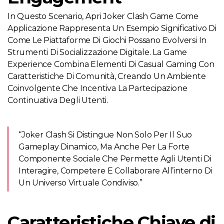
In Questo Scenario, Apri Joker Clash Game Come
Applicazione Rappresenta Un Esempio Significativo Di
Come Le Piattaforme Di Giochi Possano Evolversi In
Strumenti Di Socializzazione Digitale. La Game
Experience Combina Elementi Di Casual Gaming Con
Caratteristiche Di Comunità, Creando Un Ambiente
Coinvolgente Che Incentiva La Partecipazione
Continuativa Degli Utenti.
“Joker Clash Si Distingue Non Solo Per Il Suo
Gameplay Dinamico, Ma Anche Per La Forte
Componente Sociale Che Permette Agli Utenti Di
Interagire, Competere E Collaborare All’interno Di
Un Universo Virtuale Condiviso.”
Caratteristiche Chiave di