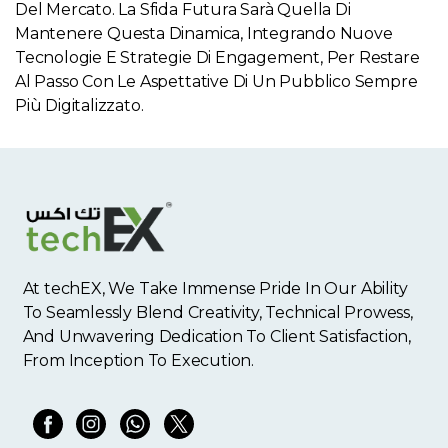
Del Mercato. La Sfida Futura Sarà Quella Di
Mantenere Questa Dinamica, Integrando Nuove
Tecnologie E Strategie Di Engagement, Per Restare
Al Passo Con Le Aspettative Di Un Pubblico Sempre
Più Digitalizzato.
At techEX, We Take Immense Pride In Our Ability
To Seamlessly Blend Creativity, Technical Prowess,
And Unwavering Dedication To Client Satisfaction,
From Inception To Execution.