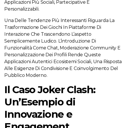
Applicazioni Più Sociali, Partecipative E
Personalizzabili.
Una Delle Tendenze Più Interessanti Riguarda La
Trasformazione Dei Giochi In Piattaforme Di
Interazione Che Trascendono L’aspetto
Semplicemente Ludico. L’introduzione Di
Funzionalità Come Chat, Moderazione Community E
Personalizzazione Dei Profili Rende Queste
Applicazioni Autentici Ecosistemi Sociali, Una Risposta
Alle Esigenze Di Condivisione E Coinvolgimento Del
Pubblico Moderno.
Il Caso Joker Clash:
Un’Esempio di
Innovazione e
Engagement