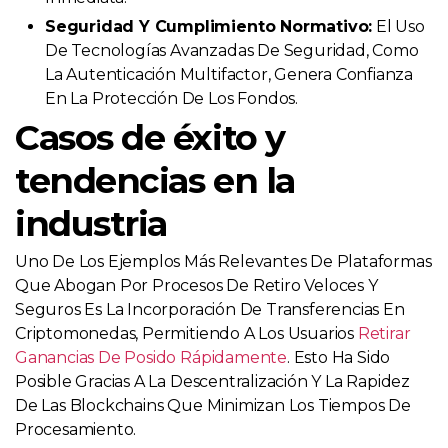
Seguridad Y Cumplimiento Normativo:
El Uso
De Tecnologías Avanzadas De Seguridad, Como
La Autenticación Multifactor, Genera Confianza
En La Protección De Los Fondos.
Casos de éxito y
tendencias en la
industria
Uno De Los Ejemplos Más Relevantes De Plataformas
Que Abogan Por Procesos De Retiro Veloces Y
Seguros Es La Incorporación De Transferencias En
Criptomonedas, Permitiendo A Los Usuarios
Retirar
Ganancias De Posido Rápidamente
. Esto Ha Sido
Posible Gracias A La Descentralización Y La Rapidez
De Las Blockchains Que Minimizan Los Tiempos De
Procesamiento.