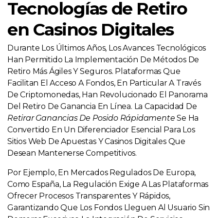
Tecnologías de Retiro
en Casinos Digitales
Durante Los Últimos Años, Los Avances Tecnológicos
Han Permitido La Implementación De Métodos De
Retiro Más Ágiles Y Seguros. Plataformas Que
Facilitan El Acceso A Fondos, En Particular A Través
De Criptomonedas, Han Revolucionado El Panorama
Del Retiro De Ganancia En Línea. La Capacidad De
Retirar Ganancias De Posido Rápidamente
Se Ha
Convertido En Un Diferenciador Esencial Para Los
Sitios Web De Apuestas Y Casinos Digitales Que
Desean Mantenerse Competitivos.
Por Ejemplo, En Mercados Regulados De Europa,
Como España, La Regulación Exige A Las Plataformas
Ofrecer Procesos Transparentes Y Rápidos,
Garantizando Que Los Fondos Lleguen Al Usuario Sin