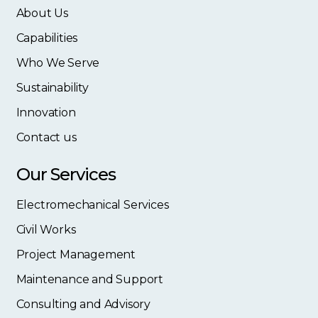
About Us
Capabilities
Who We Serve
Sustainability
Innovation
Contact us
Our Services
Electromechanical Services
Civil Works
Project Management
Maintenance and Support
Consulting and Advisory