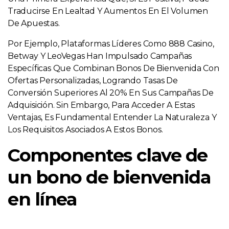
Traducirse En Lealtad Y Aumentos En El Volumen
De Apuestas.
Por Ejemplo, Plataformas Líderes Como 888 Casino,
Betway Y LeoVegas Han Impulsado Campañas
Específicas Que Combinan Bonos De Bienvenida Con
Ofertas Personalizadas, Logrando Tasas De
Conversión Superiores Al 20% En Sus Campañas De
Adquisición. Sin Embargo, Para Acceder A Estas
Ventajas, Es Fundamental Entender La Naturaleza Y
Los Requisitos Asociados A Estos Bonos.
Componentes clave de
un bono de bienvenida
en línea