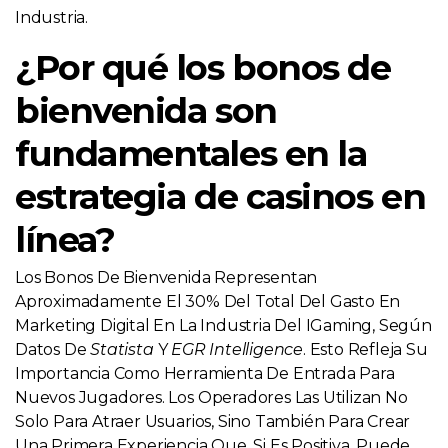
Industria.
¿Por qué los bonos de
bienvenida son
fundamentales en la
estrategia de casinos en
línea?
Los Bonos De Bienvenida Representan
Aproximadamente El 30% Del Total Del Gasto En
Marketing Digital En La Industria Del IGaming, Según
Datos De
Statista
Y
EGR Intelligence
. Esto Refleja Su
Importancia Como Herramienta De Entrada Para
Nuevos Jugadores. Los Operadores Las Utilizan No
Solo Para Atraer Usuarios, Sino También Para Crear
Una Primera Experiencia Que, Si Es Positiva, Puede