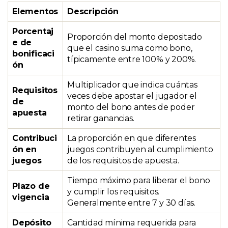
Elementos
Descripción
Porcentaj
Proporción del monto depositado
e de
que el casino suma como bono,
bonificaci
típicamente entre 100% y 200%.
ón
Multiplicador que indica cuántas
Requisitos
veces debe apostar el jugador el
de
monto del bono antes de poder
apuesta
retirar ganancias.
Contribuci
La proporción en que diferentes
ón en
juegos contribuyen al cumplimiento
juegos
de los requisitos de apuesta.
Tiempo máximo para liberar el bono
Plazo de
y cumplir los requisitos.
vigencia
Generalmente entre 7 y 30 días.
Depósito
Cantidad mínima requerida para