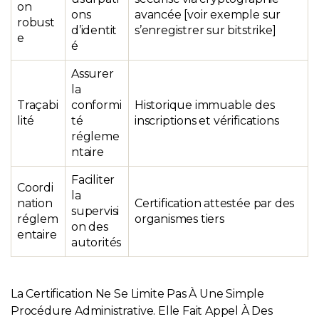
on
ons
avancée [voir exemple sur
robust
d’identit
s’enregistrer sur bitstrike]
e
é
Assurer
la
Traçabi
conformi
Historique immuable des
lité
té
inscriptions et vérifications
régleme
ntaire
Faciliter
Coordi
la
nation
Certification attestée par des
supervisi
réglem
organismes tiers
on des
entaire
autorités
La Certification Ne Se Limite Pas À Une Simple
Procédure Administrative. Elle Fait Appel À Des