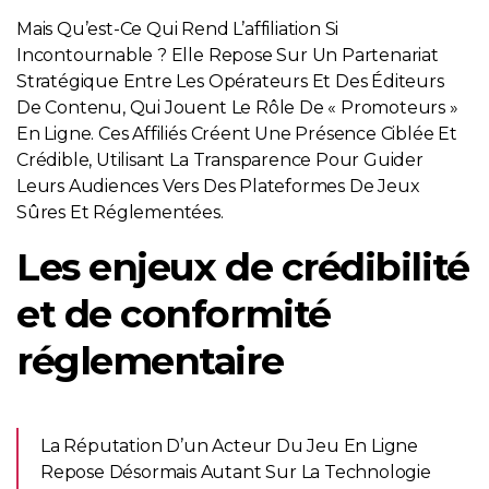
Mais Qu’est-Ce Qui Rend L’affiliation Si
Incontournable ? Elle Repose Sur Un Partenariat
Stratégique Entre Les Opérateurs Et Des Éditeurs
De Contenu, Qui Jouent Le Rôle De « Promoteurs »
En Ligne. Ces Affiliés Créent Une Présence Ciblée Et
Crédible, Utilisant La Transparence Pour Guider
Leurs Audiences Vers Des Plateformes De Jeux
Sûres Et Réglementées.
Les enjeux de crédibilité
et de conformité
réglementaire
La Réputation D’un Acteur Du Jeu En Ligne
Repose Désormais Autant Sur La Technologie