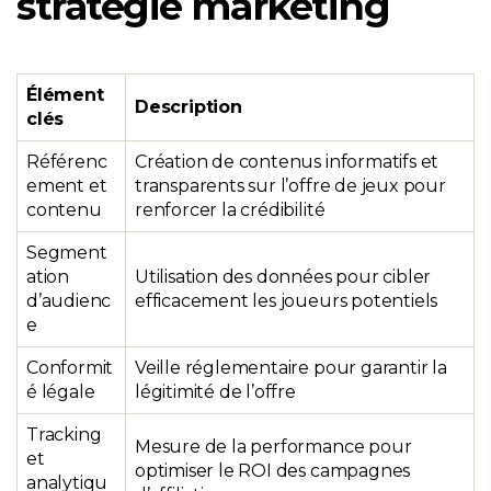
stratégie marketing
Élément
Description
clés
Référenc
Création de contenus informatifs et
ement et
transparents sur l’offre de jeux pour
contenu
renforcer la crédibilité
Segment
ation
Utilisation des données pour cibler
d’audienc
efficacement les joueurs potentiels
e
Conformit
Veille réglementaire pour garantir la
é légale
légitimité de l’offre
Tracking
Mesure de la performance pour
et
optimiser le ROI des campagnes
analytiqu