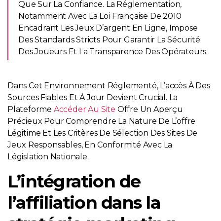
Que Sur La Confiance. La Réglementation,
Notamment Avec La Loi Française De 2010
Encadrant Les Jeux D’argent En Ligne, Impose
Des Standards Stricts Pour Garantir La Sécurité
Des Joueurs Et La Transparence Des Opérateurs.
Dans Cet Environnement Réglementé, L’accès À Des
Sources Fiables Et À Jour Devient Crucial. La
Plateforme
Accéder Au Site
Offre Un Aperçu
Précieux Pour Comprendre La Nature De L’offre
Légitime Et Les Critères De Sélection Des Sites De
Jeux Responsables, En Conformité Avec La
Législation Nationale.
L’intégration de
l’affiliation dans la