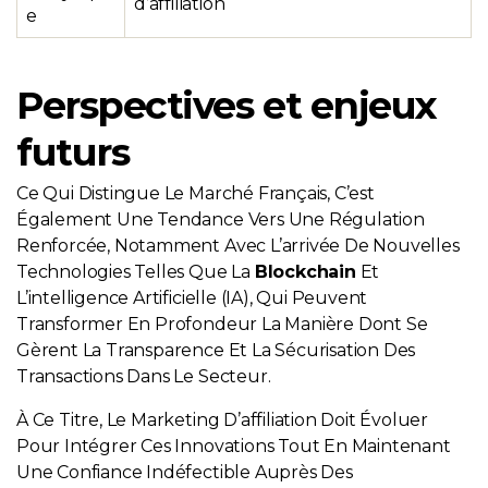
d’affiliation
e
Perspectives et enjeux
futurs
Ce Qui Distingue Le Marché Français, C’est
Également Une Tendance Vers Une Régulation
Renforcée, Notamment Avec L’arrivée De Nouvelles
Technologies Telles Que La
Blockchain
Et
L’intelligence Artificielle (IA), Qui Peuvent
Transformer En Profondeur La Manière Dont Se
Gèrent La Transparence Et La Sécurisation Des
Transactions Dans Le Secteur.
À Ce Titre, Le Marketing D’affiliation Doit Évoluer
Pour Intégrer Ces Innovations Tout En Maintenant
Une Confiance Indéfectible Auprès Des