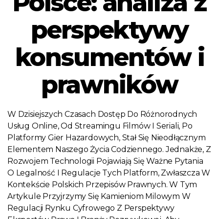
Polsce: analiza z
perspektywy
konsumentów i
prawników
W Dzisiejszych Czasach Dostęp Do Różnorodnych
Usług Online, Od Streamingu Filmów I Seriali, Po
Platformy Gier Hazardowych, Stał Się Nieodłącznym
Elementem Naszego Życia Codziennego. Jednakże, Z
Rozwojem Technologii Pojawiają Się Ważne Pytania
O Legalność I Regulacje Tych Platform, Zwłaszcza W
Kontekście Polskich Przepisów Prawnych. W Tym
Artykule Przyjrzymy Się Kamieniom Milowym W
Regulacji Rynku Cyfrowego Z Perspektywy