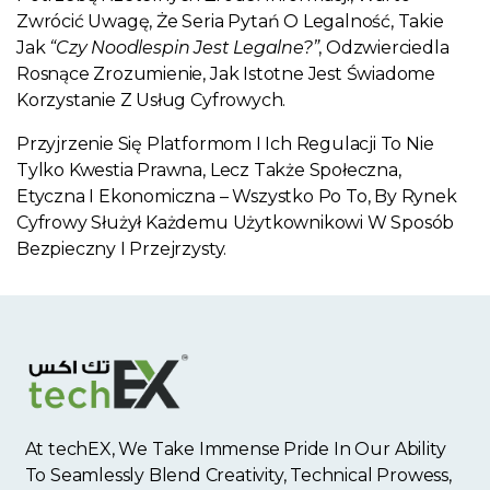
Zwrócić Uwagę, Że Seria Pytań O Legalność, Takie
Jak
“czy Noodlespin Jest Legalne?”
, Odzwierciedla
Rosnące Zrozumienie, Jak Istotne Jest Świadome
Korzystanie Z Usług Cyfrowych.
Przyjrzenie Się Platformom I Ich Regulacji To Nie
Tylko Kwestia Prawna, Lecz Także Społeczna,
Etyczna I Ekonomiczna – Wszystko Po To, By Rynek
Cyfrowy Służył Każdemu Użytkownikowi W Sposób
Bezpieczny I Przejrzysty.
At techEX, We Take Immense Pride In Our Ability
To Seamlessly Blend Creativity, Technical Prowess,