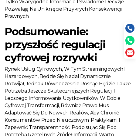
Tylko Wiarygodne Informacje I Świadome Decyzje
Pozwalają Na Uniknięcie Przykrych Konsekwencji
Prawnych.
Podsumowanie:
przyszłość regulacji
cyfrowej rozrywki
Rynek Usług Cyfrowych, W Tym Streamingowych I
Hazardowych, Będzie Się Nadal Dynamicznie
Rozwijał, Jednak Równocześnie Rosnąć Będzie Także
Potrzeba Jeszcze Skuteczniejszych Regulacji I
Lepszego Informowania Użytkowników. W Dobie
Cyfrowej Transformacji, Również Prawo Musi
Adaptować Się Do Nowych Realiów, Aby Chronić
Konsumentów Przed Nieuczciwymi Praktykami I
Zapewnić Transparentność. Podpisując Się Pod
Potrzebą Rzetelnych Źródeł Informacji, Warto