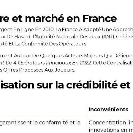
re et marché en France
’argent En Ligne En 2010, La France A Adopté Une Approc
Jeux De Hasard. L’Autorité Nationale Des Jeux (ANJ), Créée
imité Et La Conformité Des Opérateurs.
lement Autour De Quelques Acteurs Majeurs Qui Détiennen
nt De 4 Opérateurs Principaux En 2022
. Cette Centralis
Des Offres Proposées Aux Joueurs.
ation sur la crédibilité et 
Inconvénients
arantissent la conformité et la
Concentration lim
innovations en m