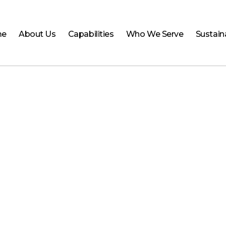
me
About Us
Capabilities
Who We Serve
Sustaina