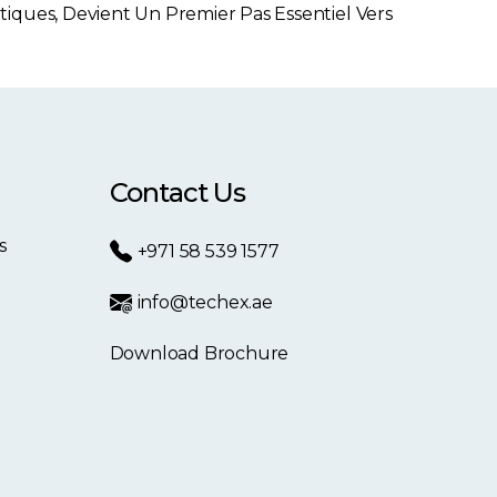
iques, Devient Un Premier Pas Essentiel Vers
Contact Us
s
+971 58 539 1577
info@techex.ae
Download Brochure