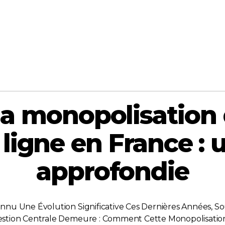
 la monopolisation
 ligne en France : 
approfondie
u Une Évolution Significative Ces Dernières Années, So
ion Centrale Demeure : Comment Cette Monopolisation Inf