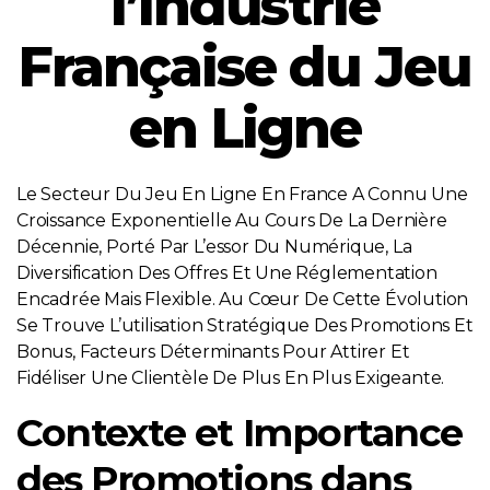
l’Industrie
Française du Jeu
en Ligne
Le Secteur Du Jeu En Ligne En France A Connu Une
Croissance Exponentielle Au Cours De La Dernière
Décennie, Porté Par L’essor Du Numérique, La
Diversification Des Offres Et Une Réglementation
Encadrée Mais Flexible. Au Cœur De Cette Évolution
Se Trouve L’utilisation Stratégique Des Promotions Et
Bonus, Facteurs Déterminants Pour Attirer Et
Fidéliser Une Clientèle De Plus En Plus Exigeante.
Contexte et Importance
des Promotions dans