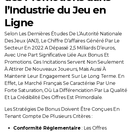
l’Industrie du Jeu en
Ligne
Selon Les Dernières Études De L’Autorité Nationale
Des Jeux (ANJ), Le Chiffre D’affaires Généré Par Le
Secteur En 2022 A Dépassé 2,5 Milliards D’euros,
Avec Une Part Significative Liée Aux Bonus Et
Promotions. Ces Incitations Servent Non Seulement
À Attirer De Nouveaux Joueurs, Mais Aussi À
Maintenir Leur Engagement Sur Le Long Terme. En
Effet, Le Marché Français Se Caractérise Par Une
Forte Saturation, Où La Différenciation Par La Qualité
Et La Crédibilité Des Offres Est Primordiale.
Les Stratégies De Bonus Doivent Être Conçues En
Tenant Compte De Plusieurs Critères :
Conformité Réglementaire
: Les Offres