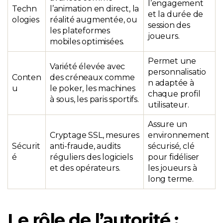
l’engagement
Techn
l’animation en direct, la
et la durée de
ologies
réalité augmentée, ou
session des
les plateformes
joueurs.
mobiles optimisées.
Permet une
Variété élevée avec
personnalisatio
Conten
des créneaux comme
n adaptée à
u
le poker, les machines
chaque profil
à sous, les paris sportifs.
utilisateur.
Assure un
Cryptage SSL, mesures
environnement
Sécurit
anti-fraude, audits
sécurisé, clé
é
réguliers des logiciels
pour fidéliser
et des opérateurs.
les joueurs à
long terme.
Le rôle de l’autorité :