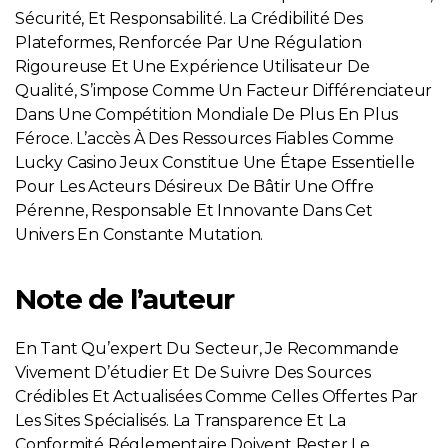
Sécurité, Et Responsabilité. La Crédibilité Des
Plateformes, Renforcée Par Une Régulation
Rigoureuse Et Une Expérience Utilisateur De
Qualité, S’impose Comme Un Facteur Différenciateur
Dans Une Compétition Mondiale De Plus En Plus
Féroce. L’accès À Des Ressources Fiables Comme
Lucky Casino Jeux Constitue Une Étape Essentielle
Pour Les Acteurs Désireux De Bâtir Une Offre
Pérenne, Responsable Et Innovante Dans Cet
Univers En Constante Mutation.
Note de l’auteur
En Tant Qu’expert Du Secteur, Je Recommande
Vivement D’étudier Et De Suivre Des Sources
Crédibles Et Actualisées Comme Celles Offertes Par
Les Sites Spécialisés. La Transparence Et La
Conformité Réglementaire Doivent Rester Le