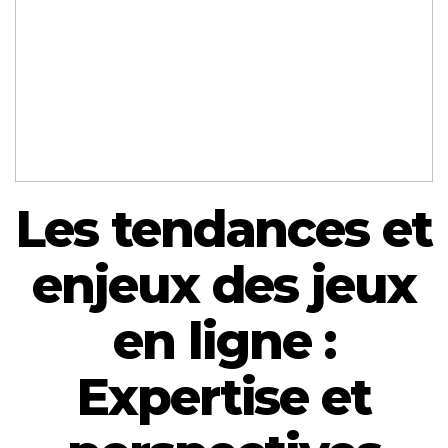
Les tendances et
enjeux des jeux
en ligne :
Expertise et