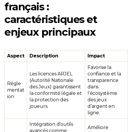
français :
caractéristiques et
enjeux principaux
Aspect
Description
Impact
Favorise la
Les licences ARJEL
confiance et la
(Autorité Nationale
transparence
Régle
des Jeux) garantissent
dans
mentat
la conformité légale et
l’écosystème
ion
la protection des
des jeux
joueurs.
d’argent en
ligne.
Intégration d’outils
Améliore
avancés comme