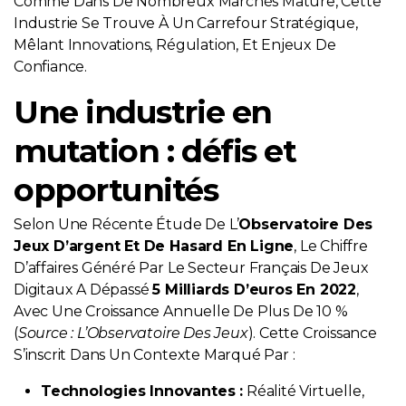
Comme Dans De Nombreux Marchés Mature, Cette
Industrie Se Trouve À Un Carrefour Stratégique,
Mêlant Innovations, Régulation, Et Enjeux De
Confiance.
Une industrie en
mutation : défis et
opportunités
Selon Une Récente Étude De L’
Observatoire Des
Jeux D’argent Et De Hasard En Ligne
, Le Chiffre
D’affaires Généré Par Le Secteur Français De Jeux
Digitaux A Dépassé
5 Milliards D’euros En 2022
,
Avec Une Croissance Annuelle De Plus De 10 %
(
Source : L’Observatoire Des Jeux
). Cette Croissance
S’inscrit Dans Un Contexte Marqué Par :
Technologies Innovantes :
Réalité Virtuelle,