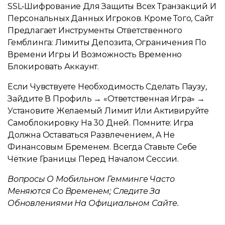
SSL‑шифрование Для Защиты Всех Транзакций И
Персональных Данных Игроков. Кроме Того, Сайт
Предлагает Инструменты Ответственного
Гемблинга: Лимиты Депозита, Ограничения По
Времени Игры И Возможность Временно
Блокировать Аккаунт.
Если Чувствуете Необходимость Сделать Паузу,
Зайдите В Профиль → «Ответственная Игра» →
Установите Желаемый Лимит Или Активируйте
Самоблокировку На 30 Дней. Помните: Игра
Должна Оставаться Развлечением, А Не
Финансовым Бременем. Всегда Ставьте Себе
Чёткие Границы Перед Началом Сессии.
Вопросы О Мобильном Гемминге Часто
Меняются Со Временем; Следите За
Обновлениями На Официальном Сайте.