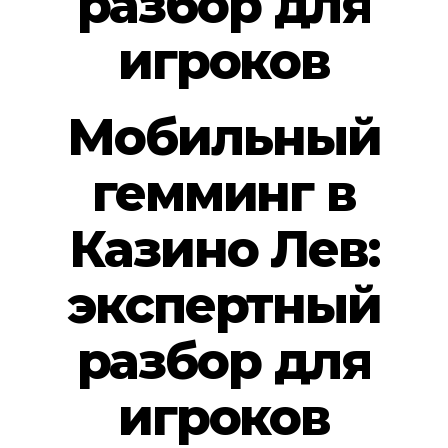
разбор для
игроков
Мобильный
гемминг в
Казино Лев:
экспертный
разбор для
игроков