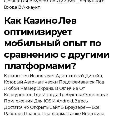
Оставаться В Курсе Событий Без Постоянного
Входа В Аккаунт.
Как Казино Лев
оптимизирует
мобильный опыт по
сравнению с другими
платформами?
Казино Лев Использует Адаптивный Дизайн,
Который Автоматически Подстраивается Под
Любой Размер Экрана. В Отличие От
Конкурентов, Где Иногда Требуются Отдельные
Приложения Для IOS И Android, Здесь
Достаточно Открыть Сайт В Браузере — Всё
Работает Плавно. Платформа Также Внедрила