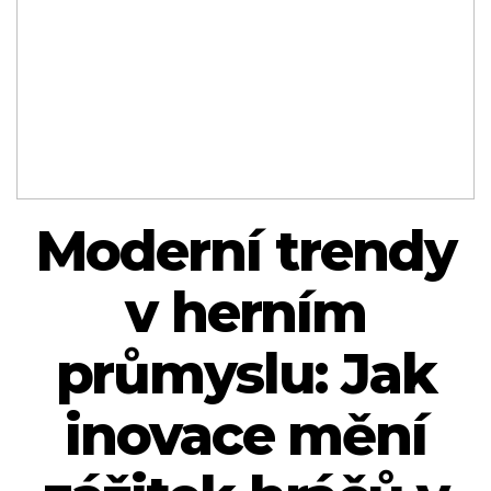
Moderní trendy
v herním
průmyslu: Jak
inovace mění