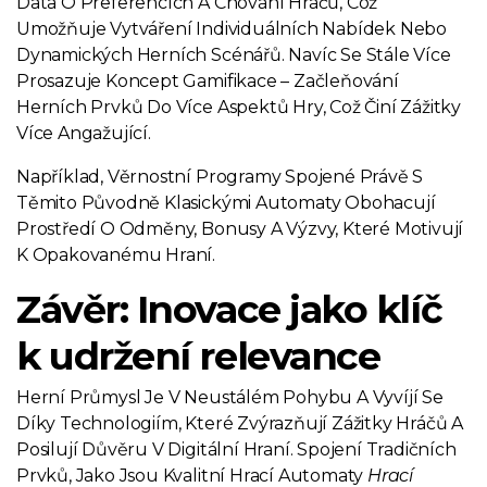
Data O Preferencích A Chování Hráčů, Což
Umožňuje Vytváření Individuálních Nabídek Nebo
Dynamických Herních Scénářů. Navíc Se Stále Více
Prosazuje Koncept Gamifikace – Začleňování
Herních Prvků Do Více Aspektů Hry, Což Činí Zážitky
Více Angažující.
Například, Věrnostní Programy Spojené Právě S
Těmito Původně Klasickými Automaty Obohacují
Prostředí O Odměny, Bonusy A Výzvy, Které Motivují
K Opakovanému Hraní.
Závěr: Inovace jako klíč
k udržení relevance
Herní Průmysl Je V Neustálém Pohybu A Vyvíjí Se
Díky Technologiím, Které Zvýrazňují Zážitky Hráčů A
Posilují Důvěru V Digitální Hraní. Spojení Tradičních
Prvků, Jako Jsou Kvalitní Hrací Automaty
Hrací