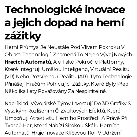
Technologické inovace
a jejich dopad na herní
zážitky
Herní Průmysl Je Neustále Pod Vlivem Pokroku V
Oblasti Technologií. Znamená To Nejen Vývoj Nových
Hracích Automatů
, Ale Také Pokročilé Platformy,
Které Integrují Umělou Inteligenci, Virtuální Realitu
(VR) Nebo Rozšířenou Realitu (AR). Tyto Technologie
Přinášejí Hráčům Pohlcující Zážitky, Které Byly Před
Několika Lety Považovány Za Nesplnitelné.
Napríklad, Vývojářské Týmy Investují Do 3D Grafiky S
Vysokým Rozlišením Či Zvukových Efektů, Které
Umocňují Atraktivitu Herního Prostředí. A Právě Při
Tvorbě Her, Které Nabízí Širokou Škálu Herních
Automatů, Hraje Inovace Klíčovou Roli V Udržení