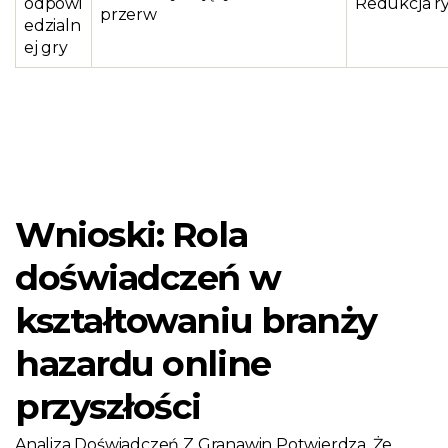
odpowi
Redukcja r
przerw
edzialn
ej gry
Wnioski: Rola
doświadczeń w
kształtowaniu branży
hazardu online
przyszłości
Analiza Doświadczeń Z Granawin Potwierdza, Że