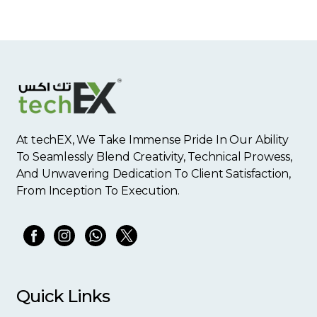
At techEX, We Take Immense Pride In Our Ability
To Seamlessly Blend Creativity, Technical Prowess,
And Unwavering Dedication To Client Satisfaction,
From Inception To Execution.
Quick Links