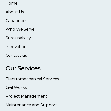
Home
About Us
Capabilities
Who We Serve
Sustainability
Innovation
Contact us
Our Services
Electromechanical Services
Civil Works
Project Management
Maintenance and Support