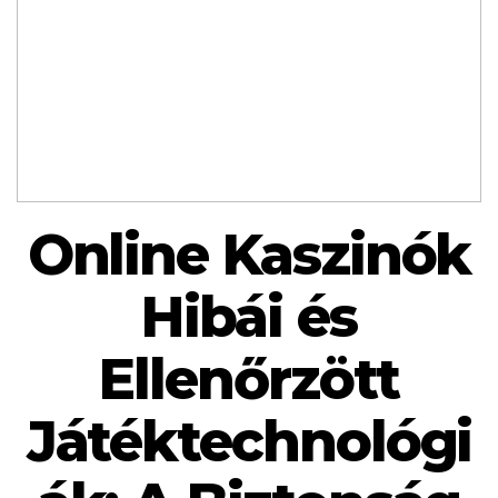
Online Kaszinók
Hibái és
Ellenőrzött
Játéktechnológi