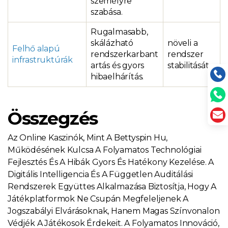
személyre
szabása.
Rugalmasabb,
skálázható
növeli a
Felhő alapú
rendszerkarbant
rendszer
infrastruktúrák
artás és gyors
stabilitását
hibaelhárítás.
Összegzés
Az Online Kaszinók, Mint A Bettyspin Hu,
Működésének Kulcsa A Folyamatos Technológiai
Fejlesztés És A Hibák Gyors És Hatékony Kezelése. A
Digitális Intelligencia És A Független Auditálási
Rendszerek Együttes Alkalmazása Biztosítja, Hogy A
Játékplatformok Ne Csupán Megfeleljenek A
Jogszabályi Elvárásoknak, Hanem Magas Színvonalon
Védjék A Játékosok Érdekeit. A Folyamatos Innováció,