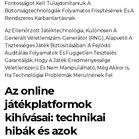
Fontosságot Kell Tulajdonítaniuk A
Biztonságtechnológiák Folyamatos Frissítésének És A
Rendszeres Karbantartásnak.
Az Ellenőrzött Játéktechnológia, Különösen A
Generált Véletlenszám-Generátor (RNG), Alapvető A
Tisztességes Játék Biztosításában. A Fejlődő
Auditálási Folyamatok És Független Tesztelés
Garantálják, Hogy A Játék Eredményessége
Véletlenszerű És Nem Manipulálható, Még Akkor Is,
Ha Technológiai Problémák Merülnének Fel.
Az online
játékplatformok
kihívásai: technikai
hibák és azok