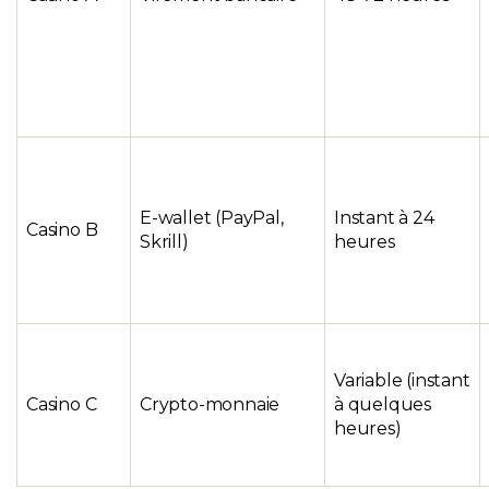
E-wallet (PayPal,
Instant à 24
Casino B
Skrill)
heures
Variable (instant
Casino C
Crypto-monnaie
à quelques
heures)