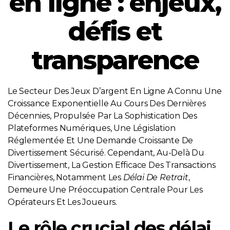
en ligne : enjeux,
défis et
transparence
Le Secteur Des Jeux D’argent En Ligne A Connu Une
Croissance Exponentielle Au Cours Des Dernières
Décennies, Propulsée Par La Sophistication Des
Plateformes Numériques, Une Législation
Réglementée Et Une Demande Croissante De
Divertissement Sécurisé. Cependant, Au-Delà Du
Divertissement, La Gestion Efficace Des Transactions
Financières, Notamment Les
Délai De Retrait
,
Demeure Une Préoccupation Centrale Pour Les
Opérateurs Et Les Joueurs.
Le rôle crucial des
délai