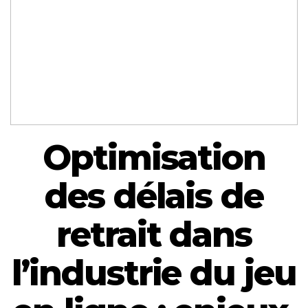
Optimisation
des délais de
retrait dans
l’industrie du jeu