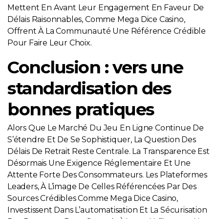
Mettent En Avant Leur Engagement En Faveur De
Délais Raisonnables, Comme Mega Dice Casino,
Offrent À La Communauté Une Référence Crédible
Pour Faire Leur Choix.
Conclusion : vers une
standardisation des
bonnes pratiques
Alors Que Le Marché Du Jeu En Ligne Continue De
S’étendre Et De Se Sophistiquer, La Question Des
Délais De Retrait Reste Centrale. La Transparence Est
Désormais Une Exigence Réglementaire Et Une
Attente Forte Des Consommateurs. Les Plateformes
Leaders, À L’image De Celles Référencées Par Des
Sources Crédibles Comme Mega Dice Casino,
Investissent Dans L’automatisation Et La Sécurisation