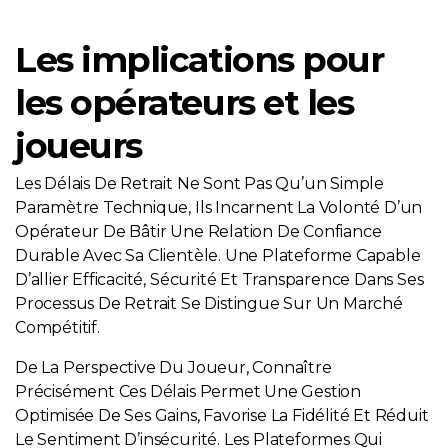
Les implications pour
les opérateurs et les
joueurs
Les Délais De Retrait Ne Sont Pas Qu’un Simple
Paramètre Technique, Ils Incarnent La Volonté D’un
Opérateur De Bâtir Une Relation De Confiance
Durable Avec Sa Clientèle. Une Plateforme Capable
D’allier Efficacité, Sécurité Et Transparence Dans Ses
Processus De Retrait Se Distingue Sur Un Marché
Compétitif.
De La Perspective Du Joueur, Connaître
Précisément Ces Délais Permet Une Gestion
Optimisée De Ses Gains, Favorise La Fidélité Et Réduit
Le Sentiment D’insécurité. Les Plateformes Qui