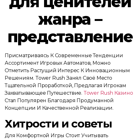
для ценителей
жанра –
представление
Присматриваясь К Современные Тенденции
Ассортимент Игровых Автоматов, Можно
Отметить Растущий Интерес К Инновационным
Решениям. Tower Rush Занял Своё Место
Тщательной Проработкой, Предлагая Игрокам
Захватывающее Путешествие.
Tower Rush Казино
Стал Популярен Благодаря Продуманной
Концепции И Качественной Реализации.
Хитрости и советы
Для Комфортной Игры Стоит Учитывать