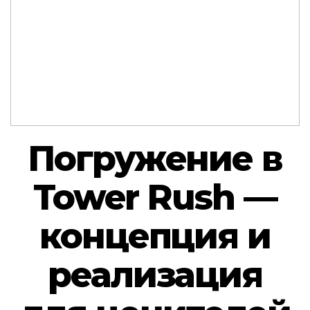
Погружение в
Tower Rush —
концепция и
реализация